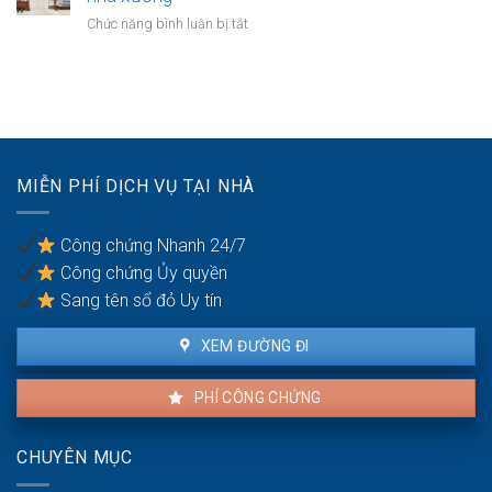
trước
tư
đúng
hàng
ở
Chức năng bình luận bị tắt
khi
thế
luật
năm:
Doanh
thuê
chấp
Có
nghiệp
ngân
được
bán
hàng
thế
đất
nhưng
chấp?
kèm
vẫn
toàn
bán
bộ
cho
MIỄN PHÍ DỊCH VỤ TẠI NHÀ
dây
dân:
chuyền
Xử
nhà
lý
Công chứng Nhanh 24/7
xưởng
sao?
Công chứng Ủy quyền
Sang tên sổ đỏ Uy tín
XEM ĐƯỜNG ĐI
PHÍ CÔNG CHỨNG
CHUYÊN MỤC