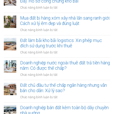
Đà): Hồ sơ công chứng kho bãi
thị
doanh
bản
sông
ở
Chức năng bình luận bị tắt
thỏa
Hồng:
Đất
thuận
Có
khu
Mua đất bị hàng xóm xây nhà lấn sang ranh giới:
ranh
được
công
Cách xử lý êm đẹp và đúng luật
giới
ký
nghiệp
đất
ở
Chức năng bình luận bị tắt
công
Hà
đai
Mua
chứng?
Nội
giáp
đất
Đất làm bãi kho bãi logistics: Xin phép mục
(Phú
ranh
bị
đích sử dụng trước khi thuê
Nghĩa,
có
hàng
Bình
ở
Chức năng bình luận bị tắt
công
xóm
Đà):
Đất
chứng
xây
Hồ
làm
Doanh nghiệp nước ngoài thuê đất trả tiền hàng
an
nhà
sơ
bãi
toàn
năm: Có được thế chấp?
lấn
công
kho
sang
ở
Chức năng bình luận bị tắt
chứng
bãi
ranh
Doanh
kho
logistics:
giới:
nghiệp
Đất chủ đầu tư thế chấp ngân hàng nhưng vẫn
bãi
Xin
Cách
nước
bán cho dân: Xử lý sao?
phép
xử
ngoài
mục
ở
Chức năng bình luận bị tắt
lý
thuê
đích
Đất
êm
đất
sử
chủ
Doanh nghiệp bán đất kèm toàn bộ dây chuyền
đẹp
trả
dụng
đầu
và
nhà xưởng
tiền