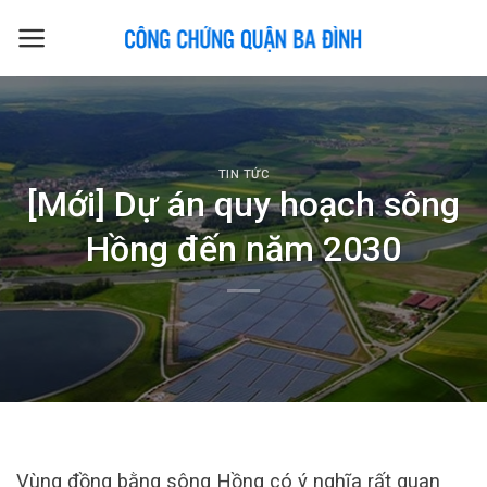
Skip
to
content
TIN TỨC
[Mới] Dự án quy hoạch sông
Hồng đến năm 2030
Vùng đồng bằng sông Hồng có ý nghĩa rất quan