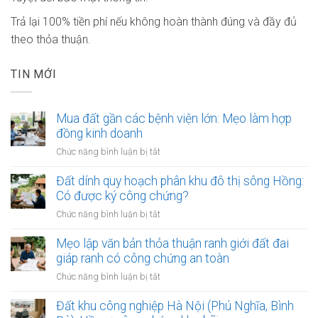
Trả lại 100% tiền phí nếu không hoàn thành đúng và đầy đủ
theo thỏa thuận.
TIN MỚI
Mua đất gần các bệnh viện lớn: Mẹo làm hợp
đồng kinh doanh
ở
Chức năng bình luận bị tắt
Mua
đất
Đất dính quy hoạch phân khu đô thị sông Hồng:
gần
Có được ký công chứng?
các
ở
Chức năng bình luận bị tắt
bệnh
Đất
viện
dính
Mẹo lập văn bản thỏa thuận ranh giới đất đai
lớn:
quy
giáp ranh có công chứng an toàn
Mẹo
hoạch
làm
ở
Chức năng bình luận bị tắt
phân
hợp
Mẹo
khu
đồng
lập
Đất khu công nghiệp Hà Nội (Phú Nghĩa, Bình
đô
kinh
văn