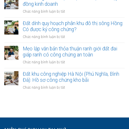
do
Công
đồng kinh doanh
nhượng
phổ
chứng
đất
ở
Chức năng bình luận bị tắt
biến
hợp
bắt
Mua
nhất
đồng
đầu
đất
Đất dính quy hoạch phân khu đô thị sông Hồng:
đất
có
gần
Có được ký công chứng?
và
hiệu
các
Lập
ở
Chức năng bình luận bị tắt
lực?
bệnh
vi
Đất
viện
bằng
dính
Mẹo lập văn bản thỏa thuận ranh giới đất đai
lớn:
mua
quy
giáp ranh có công chứng an toàn
Mẹo
bán
hoạch
làm
ở
Chức năng bình luận bị tắt
đất
phân
hợp
Mẹo
khu
đồng
lập
Đất khu công nghiệp Hà Nội (Phú Nghĩa, Bình
đô
kinh
văn
Đà): Hồ sơ công chứng kho bãi
thị
doanh
bản
sông
ở
Chức năng bình luận bị tắt
thỏa
Hồng:
Đất
thuận
Có
khu
ranh
được
công
giới
ký
nghiệp
đất
công
Hà
đai
chứng?
Nội
giáp
(Phú
ranh