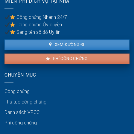
MIỄN PHÍ DỊCH VỤ TẠI NHÀ
Nghĩa,
có
Bình
công
Đà):
chứng
Công chứng Nhanh 24/7
Hồ
an
Công chứng Ủy quyền
sơ
toàn
công
Sang tên sổ đỏ Uy tín
chứng
kho
XEM ĐƯỜNG ĐI
bãi
PHÍ CÔNG CHỨNG
CHUYÊN MỤC
Công chứng
Thủ tục công chứng
Danh sách VPCC
Phí công chứng