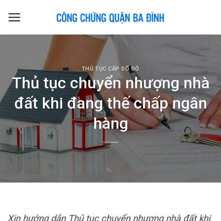
Skip
to
content
THỦ TỤC CẤP SỔ ĐỎ
Thủ tục chuyển nhượng nhà
đất khi đang thế chấp ngân
hàng
Xin hướng dẫn Thủ tục chuyển nhượng nhà đất khi