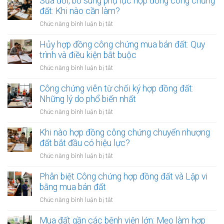
Sửa đổi, bổ sung phụ lục hợp đồng công chứng
đất: Khi nào cần làm?
ở
Chức năng bình luận bị tắt
Sửa
đổi,
Hủy hợp đồng công chứng mua bán đất: Quy
bổ
trình và điều kiện bắt buộc
sung
ở
Chức năng bình luận bị tắt
phụ
Hủy
lục
hợp
Công chứng viên từ chối ký hợp đồng đất:
hợp
đồng
Những lý do phổ biến nhất
đồng
công
công
ở
Chức năng bình luận bị tắt
chứng
chứng
Công
mua
đất:
chứng
Khi nào hợp đồng công chứng chuyển nhượng
bán
Khi
viên
đất bắt đầu có hiệu lực?
đất:
nào
từ
Quy
ở
Chức năng bình luận bị tắt
cần
chối
trình
Khi
làm?
ký
và
nào
Phân biệt Công chứng hợp đồng đất và Lập vi
hợp
điều
hợp
bằng mua bán đất
đồng
kiện
đồng
đất:
ở
Chức năng bình luận bị tắt
bắt
công
Những
Phân
buộc
chứng
lý
biệt
Mua đất gần các bệnh viện lớn: Mẹo làm hợp
chuyển