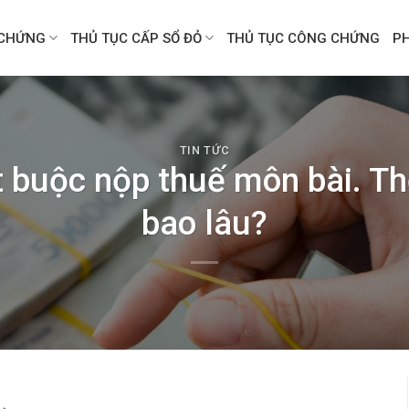
CHỨNG
THỦ TỤC CẤP SỔ ĐỎ
THỦ TỤC CÔNG CHỨNG
P
TIN TỨC
 buộc nộp thuế môn bài. Th
bao lâu?