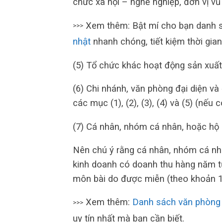
chức xã hội – nghề nghiệp, đơn vị vũ
Xem thêm: Bật mí cho bạn danh
>>>
nhật
nhanh chóng, tiết kiệm thời gian
(5) Tổ chức khác hoạt động sản xuất
(6) Chi nhánh, văn phòng đại diện và
các mục (1), (2), (3), (4) và (5) (nếu c
(7) Cá nhân, nhóm cá nhân, hoặc hộ 
Nên chú ý rằng cá nhân, nhóm cá nhâ
kinh doanh có doanh thu hàng năm từ
môn bài do được miễn (theo khoản 1
Xem thêm:
Danh sách văn phòng
>>>
uy tín nhất mà bạn cần biết.