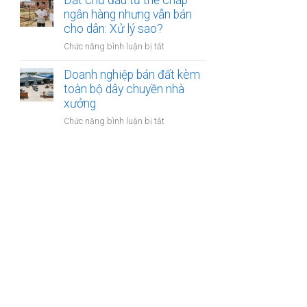
Đất chủ đầu tư thế chấp
phép
lý
nước
ngân hàng nhưng vẫn bán
mục
êm
ngoài
cho dân: Xử lý sao?
đích
đẹp
thuê
sử
và
ở
Chức năng bình luận bị tắt
đất
dụng
đúng
Đất
trả
trước
luật
chủ
Doanh nghiệp bán đất kèm
tiền
khi
đầu
toàn bộ dây chuyền nhà
hàng
thuê
tư
xưởng
năm:
thế
Có
ở
Chức năng bình luận bị tắt
chấp
được
Doanh
ngân
thế
nghiệp
hàng
chấp?
bán
nhưng
đất
vẫn
kèm
bán
toàn
cho
bộ
dân:
dây
Xử
chuyền
lý
nhà
sao?
xưởng