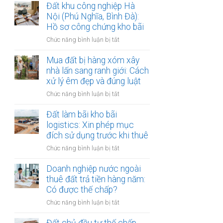
lập
Đất khu công nghiệp Hà
thị
văn
Nội (Phú Nghĩa, Bình Đà):
sông
bản
Hồ sơ công chứng kho bãi
Hồng:
thỏa
Có
ở
Chức năng bình luận bị tắt
thuận
được
Đất
ranh
ký
khu
Mua đất bị hàng xóm xây
giới
công
công
nhà lấn sang ranh giới: Cách
đất
chứng?
nghiệp
xử lý êm đẹp và đúng luật
đai
Hà
giáp
ở
Chức năng bình luận bị tắt
Nội
ranh
Mua
(Phú
có
đất
Đất làm bãi kho bãi
Nghĩa,
công
bị
logistics: Xin phép mục
Bình
chứng
hàng
đích sử dụng trước khi thuê
Đà):
an
xóm
Hồ
toàn
ở
Chức năng bình luận bị tắt
xây
sơ
Đất
nhà
công
làm
Doanh nghiệp nước ngoài
lấn
chứng
bãi
thuê đất trả tiền hàng năm:
sang
kho
kho
Có được thế chấp?
ranh
bãi
bãi
giới:
ở
Chức năng bình luận bị tắt
logistics:
Cách
Doanh
Xin
xử
nghiệp