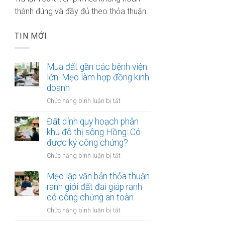
thành đúng và đầy đủ theo thỏa thuận.
TIN MỚI
Mua đất gần các bệnh viện
lớn: Mẹo làm hợp đồng kinh
doanh
ở
Chức năng bình luận bị tắt
Mua
đất
Đất dính quy hoạch phân
gần
khu đô thị sông Hồng: Có
các
được ký công chứng?
bệnh
ở
Chức năng bình luận bị tắt
viện
Đất
lớn:
dính
Mẹo lập văn bản thỏa thuận
Mẹo
quy
ranh giới đất đai giáp ranh
làm
hoạch
có công chứng an toàn
hợp
phân
đồng
ở
Chức năng bình luận bị tắt
khu
kinh
Mẹo
đô
doanh