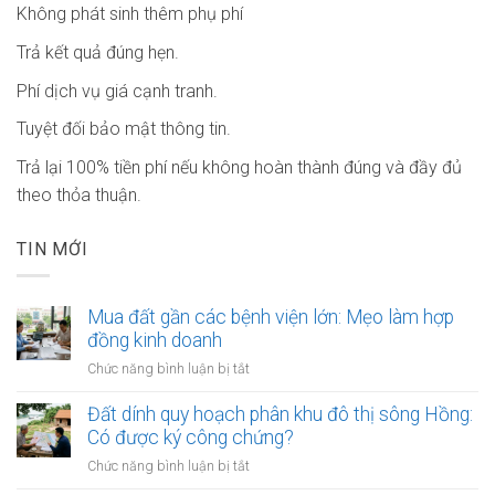
Không phát sinh thêm phụ phí
Trả kết quả đúng hẹn.
Phí dịch vụ giá cạnh tranh.
Tuyệt đối bảo mật thông tin.
Trả lại 100% tiền phí nếu không hoàn thành đúng và đầy đủ
theo thỏa thuận.
TIN MỚI
Mua đất gần các bệnh viện lớn: Mẹo làm hợp
đồng kinh doanh
ở
Chức năng bình luận bị tắt
Mua
đất
Đất dính quy hoạch phân khu đô thị sông Hồng:
gần
Có được ký công chứng?
các
ở
Chức năng bình luận bị tắt
bệnh
Đất
viện