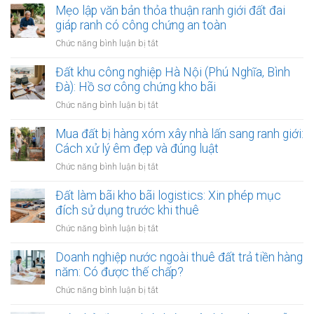
dính
Mẹo lập văn bản thỏa thuận ranh giới đất đai
lớn:
quy
giáp ranh có công chứng an toàn
Mẹo
hoạch
làm
ở
Chức năng bình luận bị tắt
phân
hợp
Mẹo
khu
đồng
lập
Đất khu công nghiệp Hà Nội (Phú Nghĩa, Bình
đô
kinh
văn
Đà): Hồ sơ công chứng kho bãi
thị
doanh
bản
sông
ở
Chức năng bình luận bị tắt
thỏa
Hồng:
Đất
thuận
Có
khu
Mua đất bị hàng xóm xây nhà lấn sang ranh giới:
ranh
được
công
Cách xử lý êm đẹp và đúng luật
giới
ký
nghiệp
đất
ở
Chức năng bình luận bị tắt
công
Hà
đai
Mua
chứng?
Nội
giáp
đất
Đất làm bãi kho bãi logistics: Xin phép mục
(Phú
ranh
bị
đích sử dụng trước khi thuê
Nghĩa,
có
hàng
Bình
ở
Chức năng bình luận bị tắt
công
xóm
Đà):
Đất
chứng
xây
Hồ
làm
Doanh nghiệp nước ngoài thuê đất trả tiền hàng
an
nhà
sơ
bãi
toàn
năm: Có được thế chấp?
lấn
công
kho
sang
ở
Chức năng bình luận bị tắt
chứng
bãi
ranh
Doanh
kho
logistics:
giới: