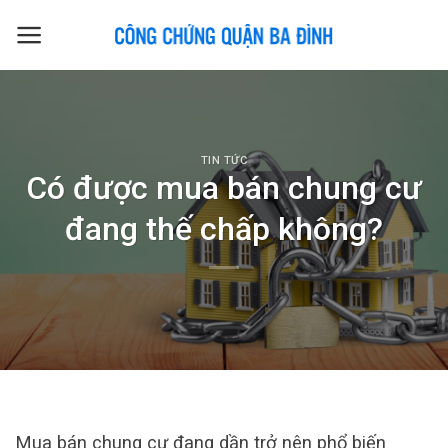
Skip
to
content
TIN TỨC
Có được mua bán chung cư
đang thế chấp không?
Mua bán chung cư đang dần trở nên phổ biến