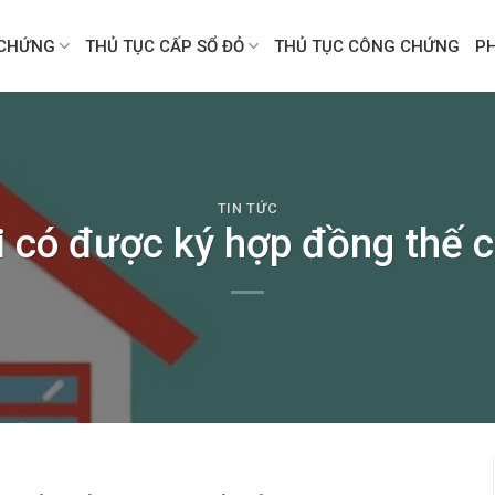
CHỨNG
THỦ TỤC CẤP SỔ ĐỎ
THỦ TỤC CÔNG CHỨNG
P
TIN TỨC
i có được ký hợp đồng thế c