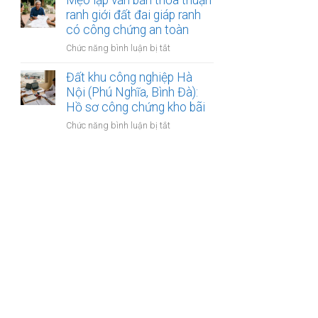
Mẹo lập văn bản thỏa thuận
Mẹo
đất
quy
ranh giới đất đai giáp ranh
làm
hoạch
có công chứng an toàn
hợp
phân
đồng
ở
Chức năng bình luận bị tắt
khu
kinh
Mẹo
đô
doanh
lập
Đất khu công nghiệp Hà
thị
văn
Nội (Phú Nghĩa, Bình Đà):
sông
bản
Hồ sơ công chứng kho bãi
Hồng:
thỏa
Có
ở
Chức năng bình luận bị tắt
thuận
được
Đất
ranh
ký
khu
giới
công
công
đất
chứng?
nghiệp
đai
Hà
giáp
Nội
ranh
(Phú
có
Nghĩa,
công
Bình
chứng
Đà):
an
Hồ
toàn
sơ
công
chứng