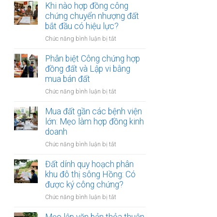
chứng
Khi nào hợp đồng công
đất:
cần
viên
chứng chuyển nhượng đất
Quy
làm?
từ
bắt đầu có hiệu lực?
trình
chối
và
ở
Chức năng bình luận bị tắt
ký
điều
Khi
hợp
kiện
nào
Phân biệt Công chứng hợp
đồng
bắt
hợp
đồng đất và Lập vi bằng
đất:
buộc
đồng
mua bán đất
Những
công
lý
ở
Chức năng bình luận bị tắt
chứng
do
Phân
chuyển
phổ
biệt
Mua đất gần các bệnh viện
nhượng
biến
Công
lớn: Mẹo làm hợp đồng kinh
đất
nhất
chứng
doanh
bắt
hợp
đầu
ở
Chức năng bình luận bị tắt
đồng
có
Mua
đất
hiệu
đất
Đất dính quy hoạch phân
và
lực?
gần
khu đô thị sông Hồng: Có
Lập
các
được ký công chứng?
vi
bệnh
bằng
ở
Chức năng bình luận bị tắt
viện
mua
Đất
lớn:
bán
dính