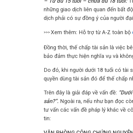
– Từ đủ 15 tuổi – chưa đủ 18 tuổi:
Tự
những giao dịch liên quan đến bất đ
dịch phải có sự đồng ý của người đại
Xem thêm: Hỗ trợ từ A-Z toàn bộ
>>>
Đồng thời, thế chấp tài sản là việc 
bảo đảm thực hiện nghĩa vụ và không
Do đó, khi người dưới 18 tuổi có tài
quyền dùng tài sản đó để thế chấp n
Trên đây là giải đáp về vấn đề:
“Dưới
sản?”.
Ngoài ra, nếu như bạn đọc còn
tư vấn các vấn đề pháp lý khác về cô
tin:
VĂN PHÒNG CÔNG CHỨNG NGUYỄN