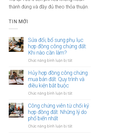
thành đúng và đầy đủ theo thỏa thuận.
TIN MỚI
Sửa đổi, bổ sung phụ lục
hợp đồng công chứng đất:
Khi nào cần làm?
ở
Chức năng bình luận bị tắt
Sửa
đổi,
Hủy hợp đồng công chứng
bổ
mua bán đất: Quy trình và
sung
điều kiện bắt buộc
phụ
ở
Chức năng bình luận bị tắt
lục
Hủy
hợp
hợp
Công chứng viên từ chối ký
đồng
đồng
hợp đồng đất: Những lý do
công
công
phổ biến nhất
chứng
chứng
đất:
ở
Chức năng bình luận bị tắt
mua
Khi
Công
bán
nào