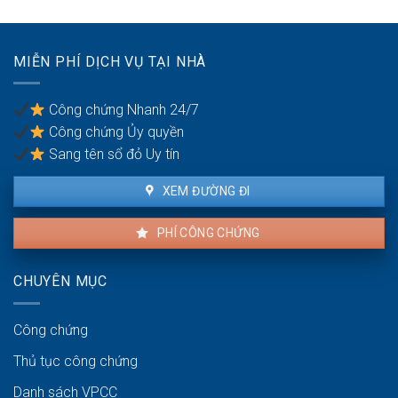
đất
công
Hà
đai
chứng?
Nội
giáp
(Phú
ranh
MIỄN PHÍ DỊCH VỤ TẠI NHÀ
Nghĩa,
có
Bình
công
Đà):
chứng
Công chứng Nhanh 24/7
Hồ
an
Công chứng Ủy quyền
sơ
toàn
công
Sang tên sổ đỏ Uy tín
chứng
kho
XEM ĐƯỜNG ĐI
bãi
PHÍ CÔNG CHỨNG
CHUYÊN MỤC
Công chứng
Thủ tục công chứng
Danh sách VPCC