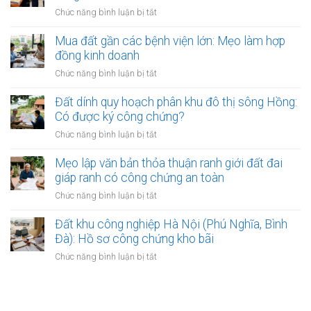
đồng
đất:
ở
Chức năng bình luận bị tắt
bắt
công
Những
Phân
buộc
chứng
lý
biệt
Mua đất gần các bệnh viện lớn: Mẹo làm hợp
chuyển
do
Công
đồng kinh doanh
nhượng
phổ
chứng
đất
ở
Chức năng bình luận bị tắt
biến
hợp
bắt
Mua
nhất
đồng
đầu
đất
Đất dính quy hoạch phân khu đô thị sông Hồng:
đất
có
gần
Có được ký công chứng?
và
hiệu
các
Lập
ở
Chức năng bình luận bị tắt
lực?
bệnh
vi
Đất
viện
bằng
dính
Mẹo lập văn bản thỏa thuận ranh giới đất đai
lớn:
mua
quy
giáp ranh có công chứng an toàn
Mẹo
bán
hoạch
làm
ở
Chức năng bình luận bị tắt
đất
phân
hợp
Mẹo
khu
đồng
lập
Đất khu công nghiệp Hà Nội (Phú Nghĩa, Bình
đô
kinh
văn
Đà): Hồ sơ công chứng kho bãi
thị
doanh
bản
sông
ở
Chức năng bình luận bị tắt
thỏa
Hồng:
Đất
thuận
Có
khu
ranh
được
công
giới
ký
nghiệp