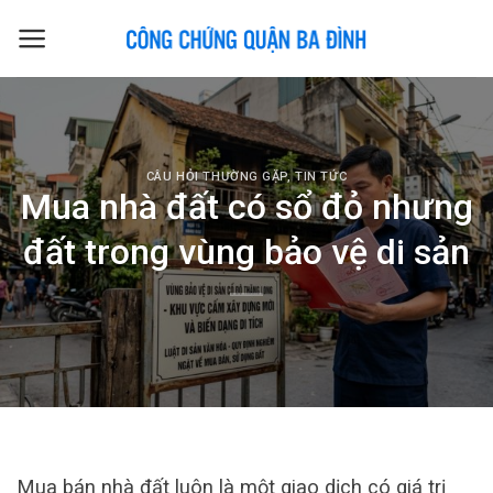
Skip
to
content
CÂU HỎI THƯỜNG GẶP
,
TIN TỨC
Mua nhà đất có sổ đỏ nhưng
đất trong vùng bảo vệ di sản
Mua bán nhà đất luôn là một giao dịch có giá trị