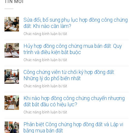
TIN MỚI
Sửa đổi, bổ sung phụ lục hợp đồng công chứng
đất: Khi nào cần làm?
ở
Chức năng bình luận bị tắt
Sửa
đổi,
Hủy hợp đồng công chứng mua bán đất: Quy
bổ
trình và điều kiện bắt buộc
sung
ở
Chức năng bình luận bị tắt
phụ
Hủy
lục
hợp
Công chứng viên từ chối ký hợp đồng đất:
hợp
đồng
Những lý do phổ biến nhất
đồng
công
công
ở
Chức năng bình luận bị tắt
chứng
chứng
Công
mua
đất:
chứng
Khi nào hợp đồng công chứng chuyển nhượng
bán
Khi
viên
đất bắt đầu có hiệu lực?
đất:
nào
từ
Quy
ở
Chức năng bình luận bị tắt
cần
chối
trình
Khi
làm?
ký
và
nào
Phân biệt Công chứng hợp đồng đất và Lập vi
hợp
điều
hợp
bằng mua bán đất
đồng
kiện