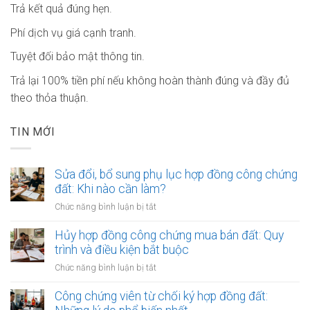
Trả kết quả đúng hẹn.
Phí dịch vụ giá cạnh tranh.
Tuyệt đối bảo mật thông tin.
Trả lại 100% tiền phí nếu không hoàn thành đúng và đầy đủ
theo thỏa thuận.
TIN MỚI
Sửa đổi, bổ sung phụ lục hợp đồng công chứng
đất: Khi nào cần làm?
ở
Chức năng bình luận bị tắt
Sửa
đổi,
Hủy hợp đồng công chứng mua bán đất: Quy
bổ
trình và điều kiện bắt buộc
sung
ở
Chức năng bình luận bị tắt
phụ
Hủy
lục
hợp
Công chứng viên từ chối ký hợp đồng đất:
hợp
đồng