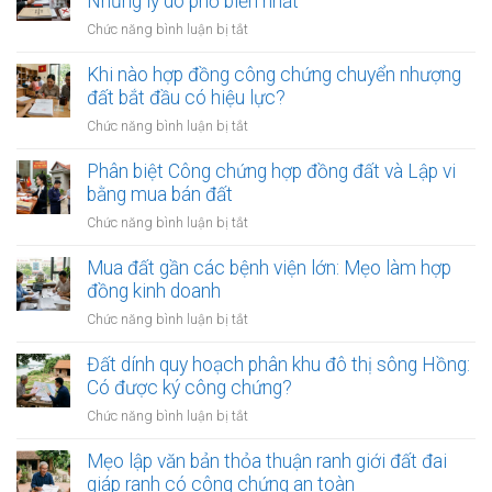
Những lý do phổ biến nhất
đồng
công
công
ở
Chức năng bình luận bị tắt
chứng
chứng
Công
mua
đất:
chứng
Khi nào hợp đồng công chứng chuyển nhượng
bán
Khi
viên
đất bắt đầu có hiệu lực?
đất:
nào
từ
Quy
ở
Chức năng bình luận bị tắt
cần
chối
trình
Khi
làm?
ký
và
nào
Phân biệt Công chứng hợp đồng đất và Lập vi
hợp
điều
hợp
bằng mua bán đất
đồng
kiện
đồng
đất:
ở
Chức năng bình luận bị tắt
bắt
công
Những
Phân
buộc
chứng
lý
biệt
Mua đất gần các bệnh viện lớn: Mẹo làm hợp
chuyển
do
Công
đồng kinh doanh
nhượng
phổ
chứng
đất
ở
Chức năng bình luận bị tắt
biến
hợp
bắt
Mua
nhất
đồng
đầu
đất
Đất dính quy hoạch phân khu đô thị sông Hồng:
đất
có
gần
Có được ký công chứng?
và
hiệu
các
Lập
ở
Chức năng bình luận bị tắt
lực?
bệnh
vi
Đất
viện
bằng
dính
Mẹo lập văn bản thỏa thuận ranh giới đất đai
lớn:
mua
quy
giáp ranh có công chứng an toàn
Mẹo