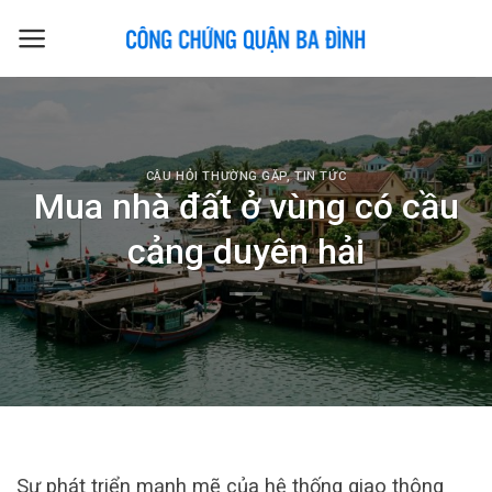
Skip
to
content
CÂU HỎI THƯỜNG GẶP
,
TIN TỨC
Mua nhà đất ở vùng có cầu
cảng duyên hải
Sự phát triển mạnh mẽ của hệ thống giao thông