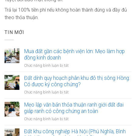
Trả lại 100% tiền phí nếu không hoàn thành đúng và đầy đủ
theo thỏa thuận.
TIN MỚI
Mua đất gần các bệnh viện lớn: Mẹo làm hợp
đồng kinh doanh
ở
Chức năng bình luận bị tắt
Mua
đất
Đất dính quy hoạch phân khu đô thị sông Hồng:
gần
Có được ký công chứng?
các
ở
Chức năng bình luận bị tắt
bệnh
Đất
viện
dính
Mẹo lập văn bản thỏa thuận ranh giới đất đai
lớn:
quy
giáp ranh có công chứng an toàn
Mẹo
hoạch
làm
ở
Chức năng bình luận bị tắt
phân
hợp
Mẹo
khu
đồng
lập
Đất khu công nghiệp Hà Nội (Phú Nghĩa, Bình
đô
kinh
văn