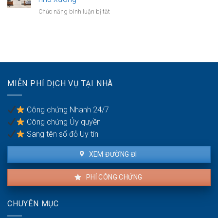
trước
tư
đúng
hàng
ở
Chức năng bình luận bị tắt
khi
thế
luật
năm:
Doanh
thuê
chấp
Có
nghiệp
ngân
được
bán
hàng
thế
đất
nhưng
chấp?
kèm
vẫn
toàn
bán
bộ
cho
MIỄN PHÍ DỊCH VỤ TẠI NHÀ
dây
dân:
chuyền
Xử
nhà
lý
Công chứng Nhanh 24/7
xưởng
sao?
Công chứng Ủy quyền
Sang tên sổ đỏ Uy tín
XEM ĐƯỜNG ĐI
PHÍ CÔNG CHỨNG
CHUYÊN MỤC