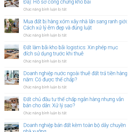
Đà): Hồ sơ công chứng kho bãi
thị
doanh
bản
sông
ở
Chức năng bình luận bị tắt
thỏa
Hồng:
Đất
thuận
Có
khu
Mua đất bị hàng xóm xây nhà lấn sang ranh giới:
ranh
được
công
Cách xử lý êm đẹp và đúng luật
giới
ký
nghiệp
đất
ở
Chức năng bình luận bị tắt
công
Hà
đai
Mua
chứng?
Nội
giáp
đất
Đất làm bãi kho bãi logistics: Xin phép mục
(Phú
ranh
bị
đích sử dụng trước khi thuê
Nghĩa,
có
hàng
Bình
ở
Chức năng bình luận bị tắt
công
xóm
Đà):
Đất
chứng
xây
Hồ
làm
Doanh nghiệp nước ngoài thuê đất trả tiền hàng
an
nhà
sơ
bãi
toàn
năm: Có được thế chấp?
lấn
công
kho
sang
ở
Chức năng bình luận bị tắt
chứng
bãi
ranh
Doanh
kho
logistics:
giới:
nghiệp
Đất chủ đầu tư thế chấp ngân hàng nhưng vẫn
bãi
Xin
Cách
nước
bán cho dân: Xử lý sao?
phép
xử
ngoài
mục
ở
Chức năng bình luận bị tắt
lý
thuê
đích
Đất
êm
đất
sử
chủ
Doanh nghiệp bán đất kèm toàn bộ dây chuyền
đẹp
trả
dụng
đầu
và
nhà xưởng
tiền