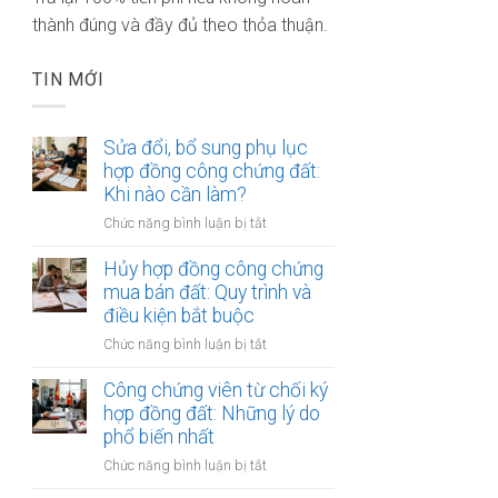
thành đúng và đầy đủ theo thỏa thuận.
TIN MỚI
Sửa đổi, bổ sung phụ lục
hợp đồng công chứng đất:
Khi nào cần làm?
ở
Chức năng bình luận bị tắt
Sửa
đổi,
Hủy hợp đồng công chứng
bổ
mua bán đất: Quy trình và
sung
điều kiện bắt buộc
phụ
ở
Chức năng bình luận bị tắt
lục
Hủy
hợp
hợp
Công chứng viên từ chối ký
đồng
đồng
hợp đồng đất: Những lý do
công
công
phổ biến nhất
chứng
chứng
đất:
ở
Chức năng bình luận bị tắt
mua
Khi
Công
bán
nào