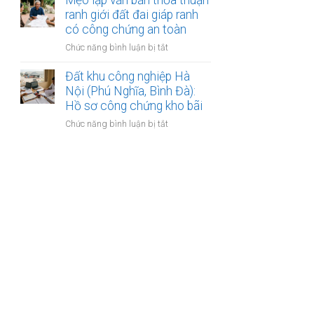
Mẹo lập văn bản thỏa thuận
Mẹo
đất
quy
ranh giới đất đai giáp ranh
làm
hoạch
có công chứng an toàn
hợp
phân
đồng
ở
Chức năng bình luận bị tắt
khu
kinh
Mẹo
đô
doanh
lập
Đất khu công nghiệp Hà
thị
văn
Nội (Phú Nghĩa, Bình Đà):
sông
bản
Hồ sơ công chứng kho bãi
Hồng:
thỏa
Có
ở
Chức năng bình luận bị tắt
thuận
được
Đất
ranh
ký
khu
giới
công
công
đất
chứng?
nghiệp
đai
Hà
giáp
Nội
ranh
(Phú
có
Nghĩa,
công
Bình
chứng
Đà):
an
Hồ
toàn
sơ
công
chứng