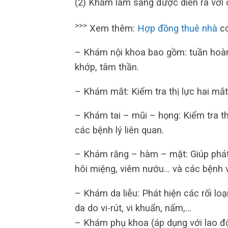
(2) Khám lâm sàng được diễn ra với 
>>>
Xem thêm:
Hợp đồng thuê nhà
có
– Khám nội khoa bao gồm: tuần hoàn, 
khớp, tâm thần.
– Khám mắt: Kiểm tra thị lực hai mắt
– Khám tai – mũi – họng: Kiểm tra th
các bệnh lý liên quan.
– Khám răng – hàm – mặt: Giúp phát
hôi miệng, viêm nướu… và các bệnh 
– Khám da liễu: Phát hiện các rối loạ
da do vi-rút, vi khuẩn, nấm,…
– Khám phụ khoa (áp dụng với lao đ