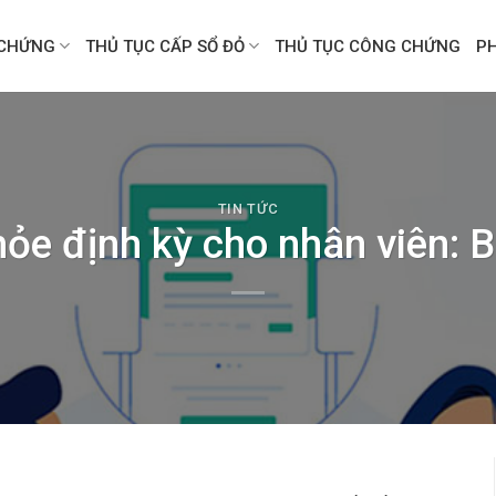
CHỨNG
THỦ TỤC CẤP SỔ ĐỎ
THỦ TỤC CÔNG CHỨNG
P
TIN TỨC
e định kỳ cho nhân viên: B