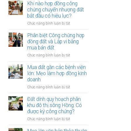
chứng
Khi nào hợp đồng công
đất:
cần
viên
chứng chuyển nhượng đất
Quy
làm?
từ
bắt đầu có hiệu lực?
trình
chối
và
ở
Chức năng bình luận bị tắt
ký
điều
Khi
hợp
kiện
nào
Phân biệt Công chứng hợp
đồng
bắt
hợp
đồng đất và Lập vi bằng
đất:
buộc
đồng
mua bán đất
Những
công
lý
ở
Chức năng bình luận bị tắt
chứng
do
Phân
chuyển
phổ
biệt
Mua đất gần các bệnh viện
nhượng
biến
Công
lớn: Mẹo làm hợp đồng kinh
đất
nhất
chứng
doanh
bắt
hợp
đầu
ở
Chức năng bình luận bị tắt
đồng
có
Mua
đất
hiệu
đất
Đất dính quy hoạch phân
và
lực?
gần
khu đô thị sông Hồng: Có
Lập
các
được ký công chứng?
vi
bệnh
bằng
ở
Chức năng bình luận bị tắt
viện
mua
Đất
lớn:
bán
dính