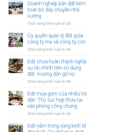
chủ
Doanh nghiệp bán đất kèm
tiền
khi
đầu
toàn bộ dây chuyền nhà
hàng
thuê
tư
xưởng
năm:
thế
Có
ở
Chức năng bình luận bị tắt
chấp
được
Doanh
ngân
thế
nghiệp
Ủy quyền quản lý đất giữa
hàng
chấp?
bán
công ty mẹ và công ty con
nhưng
đất
vẫn
ở
Chức năng bình luận bị tắt
kèm
bán
Ủy
toàn
cho
quyền
Đất chưa hoàn thành nghĩa
bộ
dân:
quản
vụ tài chính tiền sử dụng
dây
Xử
lý
đất: Hướng dẫn gỡ nợ
chuyền
lý
đất
nhà
sao?
ở
Chức năng bình luận bị tắt
giữa
xưởng
Đất
công
chưa
Đất mua gom của nhiều hộ
ty
hoàn
dân: Thủ tục hợp thửa tại
mẹ
thành
văn phòng công chứng
và
nghĩa
công
ở
Chức năng bình luận bị tắt
vụ
ty
Đất
tài
con
mua
Đất nằm trong vùng kinh tế
chính
gom
tiền