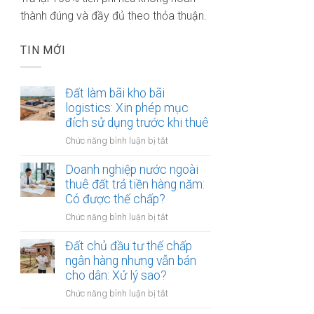
thành đúng và đầy đủ theo thỏa thuận.
TIN MỚI
Đất làm bãi kho bãi
logistics: Xin phép mục
đích sử dụng trước khi thuê
ở
Chức năng bình luận bị tắt
Đất
làm
Doanh nghiệp nước ngoài
bãi
thuê đất trả tiền hàng năm:
kho
Có được thế chấp?
bãi
ở
Chức năng bình luận bị tắt
logistics:
Doanh
Xin
nghiệp
Đất chủ đầu tư thế chấp
phép
nước
ngân hàng nhưng vẫn bán
mục
ngoài
cho dân: Xử lý sao?
đích
thuê
sử
ở
Chức năng bình luận bị tắt
đất
dụng
Đất
trả
trước