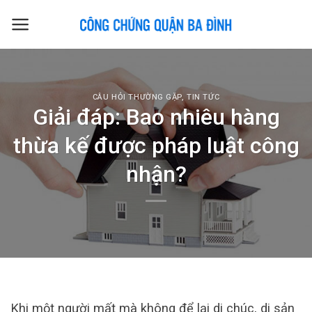
Skip
to
content
CÂU HỎI THƯỜNG GẶP
,
TIN TỨC
Giải đáp: Bao nhiêu hàng
thừa kế được pháp luật công
nhận?
Khi một người mất mà không để lại di chúc, di sản