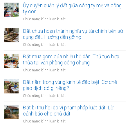
chấp
Có
nghiệp
Ủy quyền quản lý đất giữa công ty mẹ và công
ngân
được
bán
ty con
hàng
thế
đất
nhưng
ở
Chức năng bình luận bị tắt
chấp?
kèm
vẫn
Ủy
toàn
bán
quyền
Đất chưa hoàn thành nghĩa vụ tài chính tiền sử
bộ
cho
quản
dụng đất: Hướng dẫn gỡ nợ
dây
dân:
lý
chuyền
ở
Chức năng bình luận bị tắt
Xử
đất
nhà
Đất
lý
giữa
xưởng
chưa
Đất mua gom của nhiều hộ dân: Thủ tục hợp
sao?
công
hoàn
thửa tại văn phòng công chứng
ty
thành
mẹ
ở
Chức năng bình luận bị tắt
nghĩa
và
Đất
vụ
công
mua
Đất nằm trong vùng kinh tế đặc biệt: Cơ chế
tài
ty
gom
giao dịch có gì riêng?
chính
con
của
tiền
ở
Chức năng bình luận bị tắt
nhiều
sử
Đất
hộ
dụng
nằm
Đất bị thu hồi do vi phạm pháp luật đất: Lời
dân:
đất:
trong
cảnh báo cho chủ đất
Thủ
Hướng
vùng
tục
ở
Chức năng bình luận bị tắt
dẫn
kinh
hợp
Đất
gỡ
tế