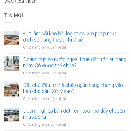
theo thỏa thuận.
TIN MỚI
Đất làm bãi kho bãi logistics: Xin phép mục
đích sử dụng trước khi thuê
ở
Chức năng bình luận bị tắt
Đất
làm
Doanh nghiệp nước ngoài thuê đất trả tiền hàng
bãi
năm: Có được thế chấp?
kho
ở
Chức năng bình luận bị tắt
bãi
Doanh
logistics:
nghiệp
Đất chủ đầu tư thế chấp ngân hàng nhưng vẫn
Xin
nước
bán cho dân: Xử lý sao?
phép
ngoài
mục
ở
Chức năng bình luận bị tắt
thuê
đích
Đất
đất
sử
chủ
Doanh nghiệp bán đất kèm toàn bộ dây chuyền
trả
dụng
đầu
nhà xưởng
tiền
trước
tư
hàng
ở
Chức năng bình luận bị tắt
khi
thế
năm:
Doanh
thuê