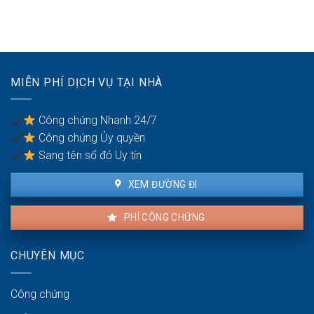
thửa
bị
nợ
đặc
tại
thu
biệt:
văn
hồi
Cơ
phòng
do
chế
công
vi
giao
chứng
phạm
dịch
MIỄN PHÍ DỊCH VỤ TẠI NHÀ
pháp
có
luật
gì
đất:
riêng?
Công chứng Nhanh 24/7
Lời
Công chứng Ủy quyền
cảnh
báo
Sang tên sổ đỏ Uy tín
cho
chủ
XEM ĐƯỜNG ĐI
đất
PHÍ CÔNG CHỨNG
CHUYÊN MỤC
Công chứng