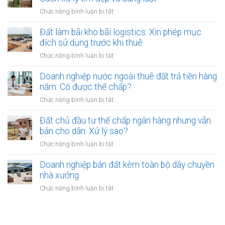
ký
nghiệp
đất
ở
Chức năng bình luận bị tắt
công
Hà
đai
Mua
chứng?
Nội
giáp
đất
Đất làm bãi kho bãi logistics: Xin phép mục
(Phú
ranh
bị
đích sử dụng trước khi thuê
Nghĩa,
có
hàng
Bình
ở
Chức năng bình luận bị tắt
công
xóm
Đà):
Đất
chứng
xây
Hồ
làm
Doanh nghiệp nước ngoài thuê đất trả tiền hàng
an
nhà
sơ
bãi
toàn
năm: Có được thế chấp?
lấn
công
kho
sang
ở
Chức năng bình luận bị tắt
chứng
bãi
ranh
Doanh
kho
logistics:
giới:
nghiệp
Đất chủ đầu tư thế chấp ngân hàng nhưng vẫn
bãi
Xin
Cách
nước
bán cho dân: Xử lý sao?
phép
xử
ngoài
mục
ở
Chức năng bình luận bị tắt
lý
thuê
đích
Đất
êm
đất
sử
chủ
Doanh nghiệp bán đất kèm toàn bộ dây chuyền
đẹp
trả
dụng
đầu
và
nhà xưởng
tiền
trước
tư
đúng
hàng
ở
Chức năng bình luận bị tắt
khi
thế
luật
năm:
Doanh
thuê
chấp
Có
nghiệp
ngân
được
bán
hàng
thế