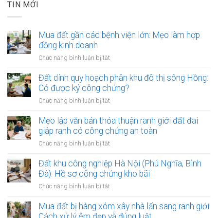
TIN MỚI
Mua đất gần các bệnh viện lớn: Mẹo làm hợp
đồng kinh doanh
ở
Chức năng bình luận bị tắt
Mua
đất
Đất dính quy hoạch phân khu đô thị sông Hồng:
gần
Có được ký công chứng?
các
ở
Chức năng bình luận bị tắt
bệnh
Đất
viện
dính
Mẹo lập văn bản thỏa thuận ranh giới đất đai
lớn:
quy
giáp ranh có công chứng an toàn
Mẹo
hoạch
làm
ở
Chức năng bình luận bị tắt
phân
hợp
Mẹo
khu
đồng
lập
Đất khu công nghiệp Hà Nội (Phú Nghĩa, Bình
đô
kinh
văn
Đà): Hồ sơ công chứng kho bãi
thị
doanh
bản
sông
ở
Chức năng bình luận bị tắt
thỏa
Hồng:
Đất
thuận
Có
khu
Mua đất bị hàng xóm xây nhà lấn sang ranh giới:
ranh
được
công
Cách xử lý êm đẹp và đúng luật
giới