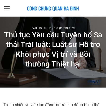
Skip
to
content
CÂU HỎI THƯỜNG GẶP
,
TIN TỨC
Thủ tục Yêu cầu Tuyên bố Sa
thải Trái luật: Luật sư Hỗ trợ
Khôi phục Vị trí và Bồi
thường Thiệt hại
Trong nhiều vụ việc lao động, người lao động bị sa thải