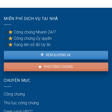
đất
nhưng
chấp?
kèm
vẫn
toàn
bán
bộ
cho
MIỄN PHÍ DỊCH VỤ TẠI NHÀ
dây
dân:
chuyền
Xử
nhà
lý
Công chứng Nhanh 24/7
xưởng
sao?
Công chứng Ủy quyền
Sang tên sổ đỏ Uy tín
XEM ĐƯỜNG ĐI
PHÍ CÔNG CHỨNG
CHUYÊN MỤC
Công chứng
Thủ tục công chứng
Danh sách VPCC