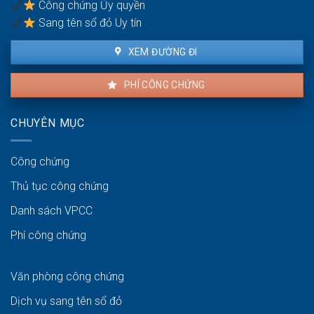
Công chứng Ủy quyền
sơ
toàn
công
Sang tên sổ đỏ Uy tín
chứng
kho
XEM ĐƯỜNG ĐI
bãi
PHÍ CÔNG CHỨNG
CHUYÊN MỤC
Công chứng
Thủ tục công chứng
Danh sách VPCC
Phí công chứng
Văn phòng công chứng
Dịch vụ sang tên sổ đỏ