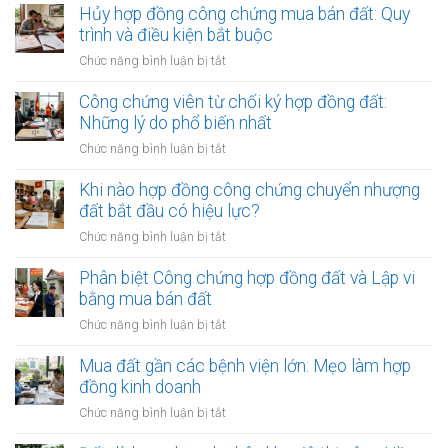
đổi,
Hủy hợp đồng công chứng mua bán đất: Quy
bổ
trình và điều kiện bắt buộc
sung
ở
Chức năng bình luận bị tắt
phụ
Hủy
lục
hợp
Công chứng viên từ chối ký hợp đồng đất:
hợp
đồng
Những lý do phổ biến nhất
đồng
công
công
ở
Chức năng bình luận bị tắt
chứng
chứng
Công
mua
đất:
chứng
Khi nào hợp đồng công chứng chuyển nhượng
bán
Khi
viên
đất bắt đầu có hiệu lực?
đất:
nào
từ
Quy
ở
Chức năng bình luận bị tắt
cần
chối
trình
Khi
làm?
ký
và
nào
Phân biệt Công chứng hợp đồng đất và Lập vi
hợp
điều
hợp
bằng mua bán đất
đồng
kiện
đồng
đất:
ở
Chức năng bình luận bị tắt
bắt
công
Những
Phân
buộc
chứng
lý
biệt
Mua đất gần các bệnh viện lớn: Mẹo làm hợp
chuyển
do
Công
đồng kinh doanh
nhượng
phổ
chứng
đất
ở
Chức năng bình luận bị tắt
biến
hợp
bắt
Mua
nhất
đồng
đầu