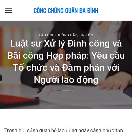
Skip
to
content
CÂU HỎI THƯỜNG GẶP
,
TIN TỨC
Luật sư Xử lý Đình công và
Bãi công Hợp pháp: Yêu cầu
Tổ chức và Đàm phán với
Người lao động
Trong bối cảnh quan hệ lao động ngày càng phức tạp,