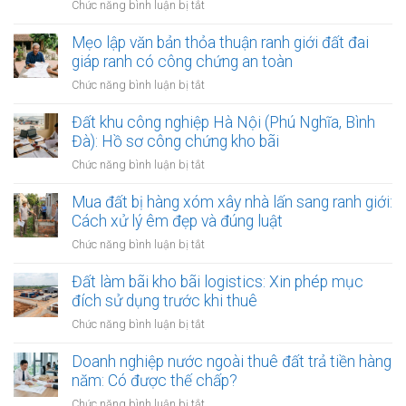
ở
Chức năng bình luận bị tắt
bệnh
Đất
viện
dính
Mẹo lập văn bản thỏa thuận ranh giới đất đai
lớn:
quy
giáp ranh có công chứng an toàn
Mẹo
hoạch
làm
ở
Chức năng bình luận bị tắt
phân
hợp
Mẹo
khu
đồng
lập
Đất khu công nghiệp Hà Nội (Phú Nghĩa, Bình
đô
kinh
văn
Đà): Hồ sơ công chứng kho bãi
thị
doanh
bản
sông
ở
Chức năng bình luận bị tắt
thỏa
Hồng:
Đất
thuận
Có
khu
Mua đất bị hàng xóm xây nhà lấn sang ranh giới:
ranh
được
công
Cách xử lý êm đẹp và đúng luật
giới
ký
nghiệp
đất
ở
Chức năng bình luận bị tắt
công
Hà
đai
Mua
chứng?
Nội
giáp
đất
Đất làm bãi kho bãi logistics: Xin phép mục
(Phú
ranh
bị
đích sử dụng trước khi thuê
Nghĩa,
có
hàng
Bình
ở
Chức năng bình luận bị tắt
công
xóm
Đà):
Đất
chứng
xây
Hồ
làm
Doanh nghiệp nước ngoài thuê đất trả tiền hàng
an
nhà
sơ
bãi
toàn
năm: Có được thế chấp?
lấn
công
kho
sang
ở
Chức năng bình luận bị tắt
chứng