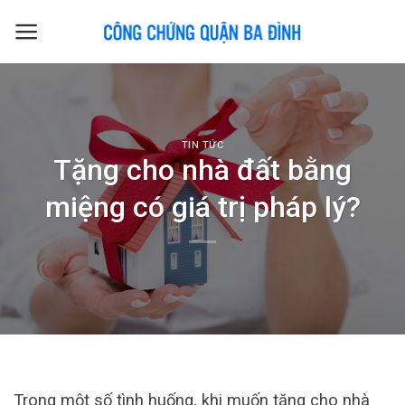
Skip
to
content
TIN TỨC
Tặng cho nhà đất bằng
miệng có giá trị pháp lý?
Trong một số tình huống, khi muốn tặng cho nhà