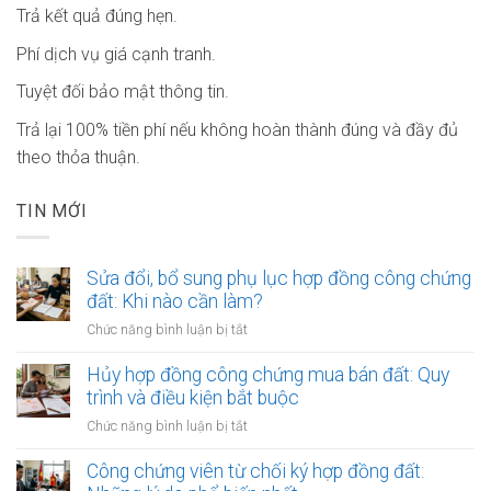
Trả kết quả đúng hẹn.
Phí dịch vụ giá cạnh tranh.
Tuyệt đối bảo mật thông tin.
Trả lại 100% tiền phí nếu không hoàn thành đúng và đầy đủ
theo thỏa thuận.
TIN MỚI
Sửa đổi, bổ sung phụ lục hợp đồng công chứng
đất: Khi nào cần làm?
ở
Chức năng bình luận bị tắt
Sửa
đổi,
Hủy hợp đồng công chứng mua bán đất: Quy
bổ
trình và điều kiện bắt buộc
sung
ở
Chức năng bình luận bị tắt
phụ
Hủy
lục
hợp
Công chứng viên từ chối ký hợp đồng đất:
hợp
đồng