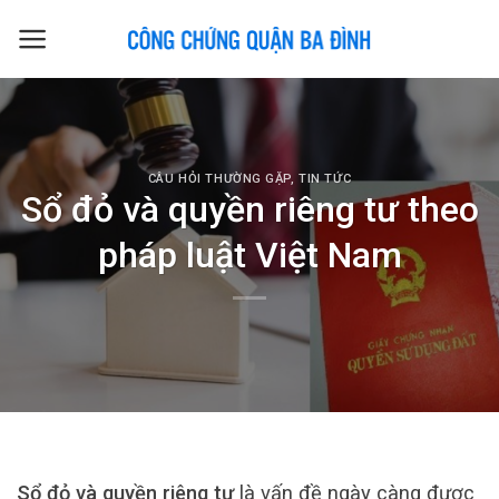
Skip
to
content
CÂU HỎI THƯỜNG GẶP
,
TIN TỨC
Sổ đỏ và quyền riêng tư theo
pháp luật Việt Nam
Sổ đỏ và quyền riêng tư
là vấn đề ngày càng được