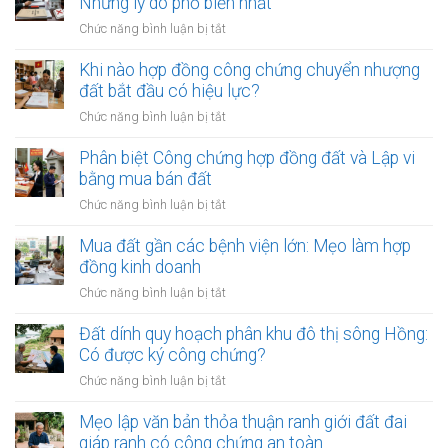
Những lý do phổ biến nhất
đồng
công
công
ở
Chức năng bình luận bị tắt
chứng
chứng
Công
mua
đất:
chứng
Khi nào hợp đồng công chứng chuyển nhượng
bán
Khi
viên
đất bắt đầu có hiệu lực?
đất:
nào
từ
Quy
ở
Chức năng bình luận bị tắt
cần
chối
trình
Khi
làm?
ký
và
nào
Phân biệt Công chứng hợp đồng đất và Lập vi
hợp
điều
hợp
bằng mua bán đất
đồng
kiện
đồng
đất:
ở
Chức năng bình luận bị tắt
bắt
công
Những
Phân
buộc
chứng
lý
biệt
Mua đất gần các bệnh viện lớn: Mẹo làm hợp
chuyển
do
Công
đồng kinh doanh
nhượng
phổ
chứng
đất
ở
Chức năng bình luận bị tắt
biến
hợp
bắt
Mua
nhất
đồng
đầu
đất
Đất dính quy hoạch phân khu đô thị sông Hồng:
đất
có
gần
Có được ký công chứng?
và
hiệu
các
Lập
ở
Chức năng bình luận bị tắt
lực?
bệnh
vi
Đất
viện
bằng
dính
Mẹo lập văn bản thỏa thuận ranh giới đất đai
lớn:
mua
quy
giáp ranh có công chứng an toàn
Mẹo