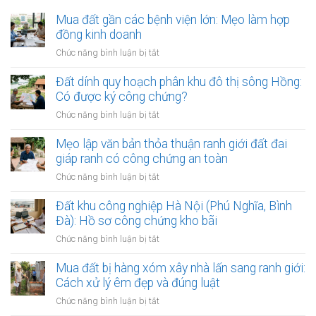
Mua đất gần các bệnh viện lớn: Mẹo làm hợp
đồng kinh doanh
ở
Chức năng bình luận bị tắt
Mua
đất
Đất dính quy hoạch phân khu đô thị sông Hồng:
gần
Có được ký công chứng?
các
ở
Chức năng bình luận bị tắt
bệnh
Đất
viện
dính
Mẹo lập văn bản thỏa thuận ranh giới đất đai
lớn:
quy
giáp ranh có công chứng an toàn
Mẹo
hoạch
làm
ở
Chức năng bình luận bị tắt
phân
hợp
Mẹo
khu
đồng
lập
Đất khu công nghiệp Hà Nội (Phú Nghĩa, Bình
đô
kinh
văn
Đà): Hồ sơ công chứng kho bãi
thị
doanh
bản
sông
ở
Chức năng bình luận bị tắt
thỏa
Hồng:
Đất
thuận
Có
khu
Mua đất bị hàng xóm xây nhà lấn sang ranh giới:
ranh
được
công
Cách xử lý êm đẹp và đúng luật
giới
ký
nghiệp
đất
ở
Chức năng bình luận bị tắt
công
Hà
đai
Mua
chứng?