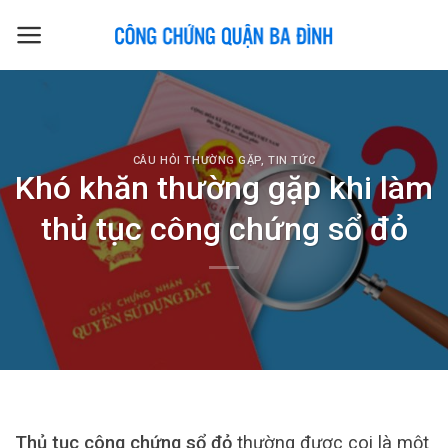
Skip
to
content
CÂU HỎI THƯỜNG GẶP
,
TIN TỨC
Khó khăn thường gặp khi làm
thủ tục công chứng sổ đỏ
Thủ tục công chứng sổ đỏ
thường được coi là một