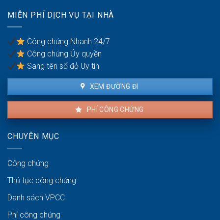
bán
bộ
cho
MIỄN PHÍ DỊCH VỤ TẠI NHÀ
dây
dân:
chuyền
Xử
nhà
lý
Công chứng Nhanh 24/7
xưởng
sao?
Công chứng Ủy quyền
Sang tên sổ đỏ Uy tín
XEM ĐƯỜNG ĐI
PHÍ CÔNG CHỨNG
CHUYÊN MỤC
Công chứng
Thủ tục công chứng
Danh sách VPCC
Phí công chứng