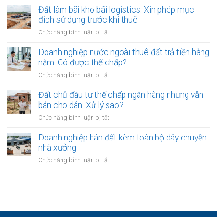
Nội
giáp
đất
Đất làm bãi kho bãi logistics: Xin phép mục
(Phú
ranh
bị
đích sử dụng trước khi thuê
Nghĩa,
có
hàng
Bình
ở
Chức năng bình luận bị tắt
công
xóm
Đà):
Đất
chứng
xây
Hồ
làm
Doanh nghiệp nước ngoài thuê đất trả tiền hàng
an
nhà
sơ
bãi
toàn
năm: Có được thế chấp?
lấn
công
kho
sang
ở
Chức năng bình luận bị tắt
chứng
bãi
ranh
Doanh
kho
logistics:
giới:
nghiệp
Đất chủ đầu tư thế chấp ngân hàng nhưng vẫn
bãi
Xin
Cách
nước
bán cho dân: Xử lý sao?
phép
xử
ngoài
mục
ở
Chức năng bình luận bị tắt
lý
thuê
đích
Đất
êm
đất
sử
chủ
Doanh nghiệp bán đất kèm toàn bộ dây chuyền
đẹp
trả
dụng
đầu
và
nhà xưởng
tiền
trước
tư
đúng
hàng
ở
Chức năng bình luận bị tắt
khi
thế
luật
năm:
Doanh
thuê
chấp
Có
nghiệp
ngân
được
bán
hàng
thế
đất
nhưng
chấp?
kèm
vẫn
toàn