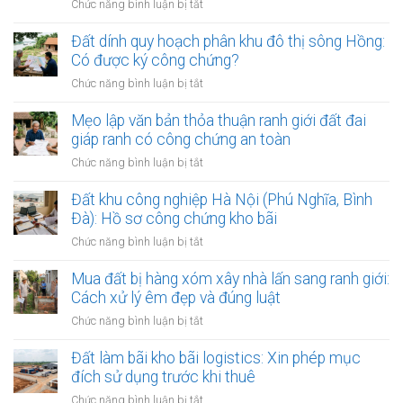
ở
Chức năng bình luận bị tắt
Mua
đất
Đất dính quy hoạch phân khu đô thị sông Hồng:
gần
Có được ký công chứng?
các
ở
Chức năng bình luận bị tắt
bệnh
Đất
viện
dính
Mẹo lập văn bản thỏa thuận ranh giới đất đai
lớn:
quy
giáp ranh có công chứng an toàn
Mẹo
hoạch
làm
ở
Chức năng bình luận bị tắt
phân
hợp
Mẹo
khu
đồng
lập
Đất khu công nghiệp Hà Nội (Phú Nghĩa, Bình
đô
kinh
văn
Đà): Hồ sơ công chứng kho bãi
thị
doanh
bản
sông
ở
Chức năng bình luận bị tắt
thỏa
Hồng:
Đất
thuận
Có
khu
Mua đất bị hàng xóm xây nhà lấn sang ranh giới:
ranh
được
công
Cách xử lý êm đẹp và đúng luật
giới
ký
nghiệp
đất
ở
Chức năng bình luận bị tắt
công
Hà
đai
Mua
chứng?
Nội
giáp
đất
Đất làm bãi kho bãi logistics: Xin phép mục
(Phú
ranh
bị
đích sử dụng trước khi thuê
Nghĩa,
có
hàng
Bình
ở
Chức năng bình luận bị tắt
công