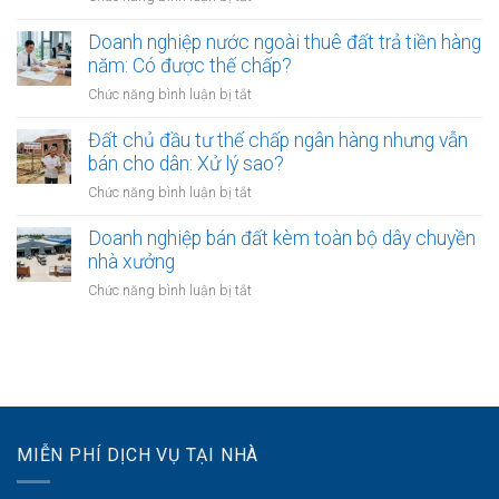
xóm
Đà):
Đất
chứng
xây
Hồ
làm
Doanh nghiệp nước ngoài thuê đất trả tiền hàng
an
nhà
sơ
bãi
toàn
năm: Có được thế chấp?
lấn
công
kho
sang
ở
Chức năng bình luận bị tắt
chứng
bãi
ranh
Doanh
kho
logistics:
giới:
nghiệp
Đất chủ đầu tư thế chấp ngân hàng nhưng vẫn
bãi
Xin
Cách
nước
bán cho dân: Xử lý sao?
phép
xử
ngoài
mục
ở
Chức năng bình luận bị tắt
lý
thuê
đích
Đất
êm
đất
sử
chủ
Doanh nghiệp bán đất kèm toàn bộ dây chuyền
đẹp
trả
dụng
đầu
và
nhà xưởng
tiền
trước
tư
đúng
hàng
ở
Chức năng bình luận bị tắt
khi
thế
luật
năm:
Doanh
thuê
chấp
Có
nghiệp
ngân
được
bán
hàng
thế
đất
nhưng
chấp?
kèm
vẫn
toàn
bán
bộ
cho
MIỄN PHÍ DỊCH VỤ TẠI NHÀ
dây
dân:
chuyền
Xử