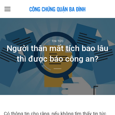
Skip
to
content
TIN TỨC
Người thân mất tích bao lâu
thì được báo công an?
Có thông tin cho rằng, nếu không tìm thấy tin tức