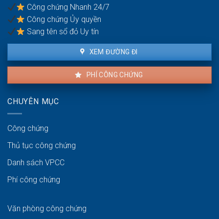
nhà
lý
Công chứng Nhanh 24/7
xưởng
sao?
Công chứng Ủy quyền
Sang tên sổ đỏ Uy tín
XEM ĐƯỜNG ĐI
PHÍ CÔNG CHỨNG
CHUYÊN MỤC
Công chứng
Thủ tục công chứng
Danh sách VPCC
Phí công chứng
Văn phòng công chứng