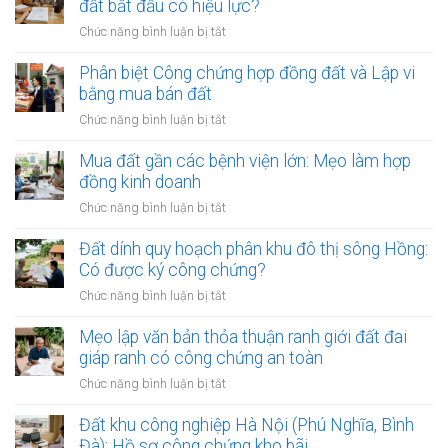
viên
đất bắt đầu có hiệu lực?
đất:
nào
từ
Quy
ở
Chức năng bình luận bị tắt
cần
chối
trình
Khi
làm?
ký
và
nào
Phân biệt Công chứng hợp đồng đất và Lập vi
hợp
điều
hợp
bằng mua bán đất
đồng
kiện
đồng
đất:
ở
Chức năng bình luận bị tắt
bắt
công
Những
Phân
buộc
chứng
lý
biệt
Mua đất gần các bệnh viện lớn: Mẹo làm hợp
chuyển
do
Công
đồng kinh doanh
nhượng
phổ
chứng
đất
ở
Chức năng bình luận bị tắt
biến
hợp
bắt
Mua
nhất
đồng
đầu
đất
Đất dính quy hoạch phân khu đô thị sông Hồng:
đất
có
gần
Có được ký công chứng?
và
hiệu
các
Lập
ở
Chức năng bình luận bị tắt
lực?
bệnh
vi
Đất
viện
bằng
dính
Mẹo lập văn bản thỏa thuận ranh giới đất đai
lớn:
mua
quy
giáp ranh có công chứng an toàn
Mẹo
bán
hoạch
làm
ở
Chức năng bình luận bị tắt
đất
phân
hợp
Mẹo
khu
đồng
lập
Đất khu công nghiệp Hà Nội (Phú Nghĩa, Bình
đô
kinh
văn
Đà): Hồ sơ công chứng kho bãi
thị