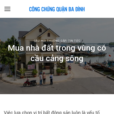
Skip
to
content
CÂU HỎI THƯỜNG GẶP
,
TIN TỨC
Mua nhà đất trong vùng có
cầu cảng sông
Việc lựa chọn vị trí bất động sản luôn là yếu tố