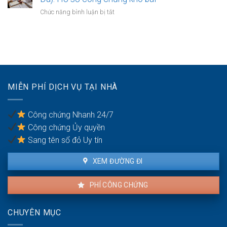
doanh
bản
sông
ở
Chức năng bình luận bị tắt
thỏa
Hồng:
Đất
thuận
Có
khu
ranh
được
công
giới
ký
nghiệp
đất
công
Hà
đai
chứng?
Nội
giáp
(Phú
ranh
MIỄN PHÍ DỊCH VỤ TẠI NHÀ
Nghĩa,
có
Bình
công
Đà):
chứng
Công chứng Nhanh 24/7
Hồ
an
Công chứng Ủy quyền
sơ
toàn
công
Sang tên sổ đỏ Uy tín
chứng
kho
XEM ĐƯỜNG ĐI
bãi
PHÍ CÔNG CHỨNG
CHUYÊN MỤC