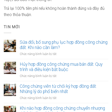
Trả lại 100% tiền phí nếu không hoàn thành đúng và đầy đủ
theo thỏa thuận.
TIN MỚI
Sửa đổi, bổ sung phụ lục hợp đồng công chứng
đất: Khi nào cần làm?
ở
Chức năng bình luận bị tắt
Sửa
đổi,
Hủy hợp đồng công chứng mua bán đất: Quy
bổ
trình và điều kiện bắt buộc
sung
ở
Chức năng bình luận bị tắt
phụ
Hủy
lục
hợp
Công chứng viên từ chối ký hợp đồng đất:
hợp
đồng
Những lý do phổ biến nhất
đồng
công
công
ở
Chức năng bình luận bị tắt
chứng
chứng
Công
mua
đất:
chứng
Khi nào hợp đồng công chứng chuyển nhượng
bán
Khi