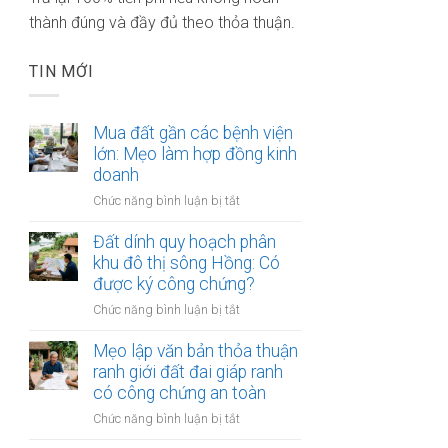
thành đúng và đầy đủ theo thỏa thuận.
TIN MỚI
Mua đất gần các bệnh viện
lớn: Mẹo làm hợp đồng kinh
doanh
ở
Chức năng bình luận bị tắt
Mua
đất
Đất dính quy hoạch phân
gần
khu đô thị sông Hồng: Có
các
được ký công chứng?
bệnh
ở
Chức năng bình luận bị tắt
viện
Đất
lớn:
dính
Mẹo lập văn bản thỏa thuận
Mẹo
quy
ranh giới đất đai giáp ranh
làm
hoạch
có công chứng an toàn
hợp
phân
đồng
ở
Chức năng bình luận bị tắt
khu
kinh
Mẹo
đô
doanh