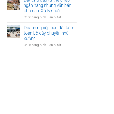
Đất chủ đầu tư thế chấp
phép
lý
nước
ngân hàng nhưng vẫn bán
mục
êm
ngoài
cho dân: Xử lý sao?
đích
đẹp
thuê
sử
và
ở
Chức năng bình luận bị tắt
đất
dụng
đúng
Đất
trả
trước
luật
chủ
Doanh nghiệp bán đất kèm
tiền
khi
đầu
toàn bộ dây chuyền nhà
hàng
thuê
tư
xưởng
năm:
thế
Có
ở
Chức năng bình luận bị tắt
chấp
được
Doanh
ngân
thế
nghiệp
hàng
chấp?
bán
nhưng
đất
vẫn
kèm
bán
toàn
cho
bộ
dân:
dây
Xử
chuyền
lý
nhà
sao?
xưởng