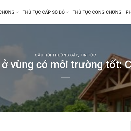
CHỨNG
THỦ TỤC CẤP SỔ ĐỎ
THỦ TỤC CÔNG CHỨNG
P
CÂU HỎI THƯỜNG GẶP
,
TIN TỨC
ở vùng có môi trường tốt: 