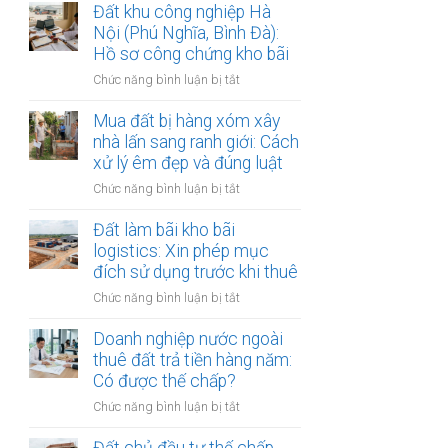
lập
Đất khu công nghiệp Hà
thị
văn
Nội (Phú Nghĩa, Bình Đà):
sông
bản
Hồ sơ công chứng kho bãi
Hồng:
thỏa
Có
ở
Chức năng bình luận bị tắt
thuận
được
Đất
ranh
ký
khu
Mua đất bị hàng xóm xây
giới
công
công
nhà lấn sang ranh giới: Cách
đất
chứng?
nghiệp
xử lý êm đẹp và đúng luật
đai
Hà
giáp
ở
Chức năng bình luận bị tắt
Nội
ranh
Mua
(Phú
có
đất
Đất làm bãi kho bãi
Nghĩa,
công
bị
logistics: Xin phép mục
Bình
chứng
hàng
đích sử dụng trước khi thuê
Đà):
an
xóm
Hồ
toàn
ở
Chức năng bình luận bị tắt
xây
sơ
Đất
nhà
công
làm
Doanh nghiệp nước ngoài
lấn
chứng
bãi
thuê đất trả tiền hàng năm:
sang
kho
kho
Có được thế chấp?
ranh
bãi
bãi
giới:
ở
Chức năng bình luận bị tắt
logistics:
Cách
Doanh
Xin
xử
nghiệp