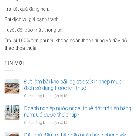
Trả kết quả đúng hẹn.
Phí dịch vụ giá cạnh tranh.
Tuyệt đối bảo mật thông tin.
Trả lại 100% tiền phí nếu không hoàn thành đúng và đầy đủ
theo thỏa thuận.
TIN MỚI
Đất làm bãi kho bãi logistics: Xin phép mục
đích sử dụng trước khi thuê
ở
Chức năng bình luận bị tắt
Đất
làm
Doanh nghiệp nước ngoài thuê đất trả tiền hàng
bãi
năm: Có được thế chấp?
kho
ở
Chức năng bình luận bị tắt
bãi
Doanh
logistics:
nghiệp
Đất chủ đầu tư thế chấp ngân hàng nhưng vẫn