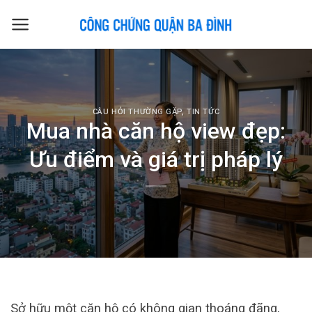
Skip
to
content
CÂU HỎI THƯỜNG GẶP
,
TIN TỨC
Mua nhà căn hộ view đẹp:
Ưu điểm và giá trị pháp lý
Sở hữu một căn hộ có không gian thoáng đãng,