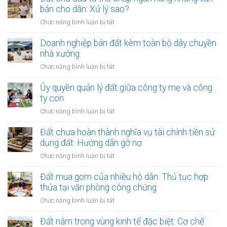
Xin
nước
bán cho dân: Xử lý sao?
phép
ngoài
mục
ở
Chức năng bình luận bị tắt
thuê
đích
Đất
đất
sử
chủ
Doanh nghiệp bán đất kèm toàn bộ dây chuyền
trả
dụng
đầu
nhà xưởng
tiền
trước
tư
hàng
ở
Chức năng bình luận bị tắt
khi
thế
năm:
Doanh
thuê
chấp
Có
nghiệp
Ủy quyền quản lý đất giữa công ty mẹ và công
ngân
được
bán
ty con
hàng
thế
đất
nhưng
ở
Chức năng bình luận bị tắt
chấp?
kèm
vẫn
Ủy
toàn
bán
quyền
Đất chưa hoàn thành nghĩa vụ tài chính tiền sử
bộ
cho
quản
dụng đất: Hướng dẫn gỡ nợ
dây
dân:
lý
chuyền
ở
Chức năng bình luận bị tắt
Xử
đất
nhà
Đất
lý
giữa
xưởng
chưa
Đất mua gom của nhiều hộ dân: Thủ tục hợp
sao?
công
hoàn
thửa tại văn phòng công chứng
ty
thành
mẹ
ở
Chức năng bình luận bị tắt
nghĩa
và
Đất
vụ
công
mua
Đất nằm trong vùng kinh tế đặc biệt: Cơ chế
tài
ty