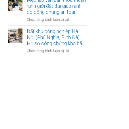
Mẹo lập văn bản thỏa thuận
Mẹo
đất
quy
ranh giới đất đai giáp ranh
làm
hoạch
có công chứng an toàn
hợp
phân
đồng
ở
Chức năng bình luận bị tắt
khu
kinh
Mẹo
đô
doanh
lập
Đất khu công nghiệp Hà
thị
văn
Nội (Phú Nghĩa, Bình Đà):
sông
bản
Hồ sơ công chứng kho bãi
Hồng:
thỏa
Có
ở
Chức năng bình luận bị tắt
thuận
được
Đất
ranh
ký
khu
giới
công
công
đất
chứng?
nghiệp
đai
Hà
giáp
Nội
ranh
(Phú
có
Nghĩa,
công
Bình
chứng
Đà):
an
Hồ
toàn
sơ
công
chứng