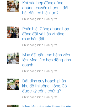
chứng
Khi nào hợp đồng công
đất:
cần
viên
chứng chuyển nhượng đất
Quy
làm?
từ
bắt đầu có hiệu lực?
trình
chối
và
ở
Chức năng bình luận bị tắt
ký
điều
Khi
hợp
kiện
nào
Phân biệt Công chứng hợp
đồng
bắt
hợp
đồng đất và Lập vi bằng
đất:
buộc
đồng
mua bán đất
Những
công
lý
ở
Chức năng bình luận bị tắt
chứng
do
Phân
chuyển
phổ
biệt
Mua đất gần các bệnh viện
nhượng
biến
Công
lớn: Mẹo làm hợp đồng kinh
đất
nhất
chứng
doanh
bắt
hợp
đầu
ở
Chức năng bình luận bị tắt
đồng
có
Mua
đất
hiệu
đất
Đất dính quy hoạch phân
và
lực?
gần
khu đô thị sông Hồng: Có
Lập
các
được ký công chứng?
vi
bệnh
bằng
ở
Chức năng bình luận bị tắt
viện
mua
Đất
lớn:
bán
dính