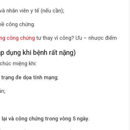
à nhân viên y tế (nếu cần);
ghề công chứng.
ng công chứng
tư thay vì công? Ưu – nhược điểm
áp dụng khi bệnh rất nặng)
chúc miệng khi:
h trạng đe dọa tính mạng
;
ản;
 lại và công chứng trong vòng 5 ngày
.