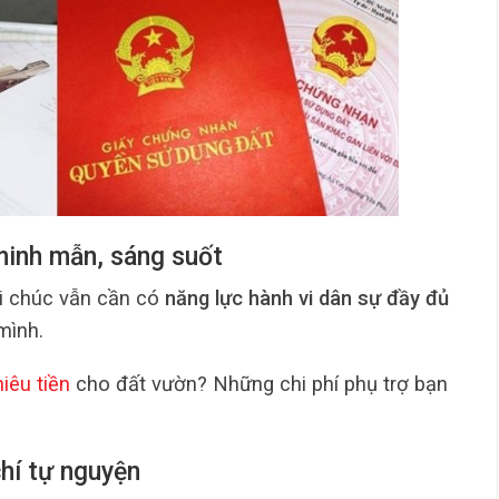
minh mẫn, sáng suốt
di chúc vẫn cần có
năng lực hành vi dân sự đầy đủ
mình.
iêu tiền
cho đất vườn? Những chi phí phụ trợ bạn
chí tự nguyện