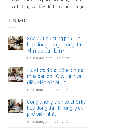
thành đúng và đầy đủ theo thỏa thuận.
TIN MỚI
Sửa đổi, bổ sung phụ lục
hợp đồng công chứng đất:
Khi nào cần làm?
ở
Chức năng bình luận bị tắt
Sửa
đổi,
Hủy hợp đồng công chứng
bổ
mua bán đất: Quy trình và
sung
điều kiện bắt buộc
phụ
ở
Chức năng bình luận bị tắt
lục
Hủy
hợp
hợp
Công chứng viên từ chối ký
đồng
đồng
hợp đồng đất: Những lý do
công
công
phổ biến nhất
chứng
chứng
đất:
ở
Chức năng bình luận bị tắt
mua
Khi
Công
bán
nào