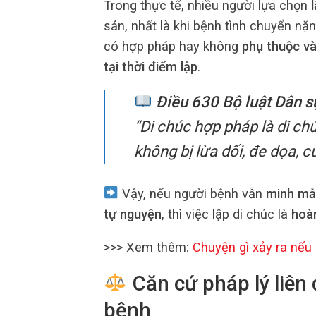
Trong thực tế, nhiều người lựa chọn
sản, nhất là khi bệnh tình chuyển nặn
có hợp pháp hay không
phụ thuộc và
tại thời điểm lập
.
Điều 630 Bộ luật Dân 
“Di chúc hợp pháp là di ch
không bị lừa dối, đe dọa, 
Vậy, nếu người bệnh vẫn
minh mẫn
tự nguyện
, thì việc lập di chúc là
hoà
>>> Xem thêm:
Chuyện gì xảy ra nế
Căn cứ pháp lý liên 
bệnh