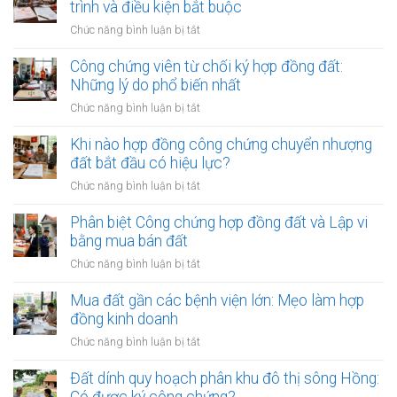
bổ
trình và điều kiện bắt buộc
sung
ở
Chức năng bình luận bị tắt
phụ
Hủy
lục
hợp
Công chứng viên từ chối ký hợp đồng đất:
hợp
đồng
Những lý do phổ biến nhất
đồng
công
công
ở
Chức năng bình luận bị tắt
chứng
chứng
Công
mua
đất:
chứng
Khi nào hợp đồng công chứng chuyển nhượng
bán
Khi
viên
đất bắt đầu có hiệu lực?
đất:
nào
từ
Quy
ở
Chức năng bình luận bị tắt
cần
chối
trình
Khi
làm?
ký
và
nào
Phân biệt Công chứng hợp đồng đất và Lập vi
hợp
điều
hợp
bằng mua bán đất
đồng
kiện
đồng
đất:
ở
Chức năng bình luận bị tắt
bắt
công
Những
Phân
buộc
chứng
lý
biệt
Mua đất gần các bệnh viện lớn: Mẹo làm hợp
chuyển
do
Công
đồng kinh doanh
nhượng
phổ
chứng
đất
ở
Chức năng bình luận bị tắt
biến
hợp
bắt
Mua
nhất
đồng
đầu
đất
Đất dính quy hoạch phân khu đô thị sông Hồng:
đất
có
gần
Có được ký công chứng?