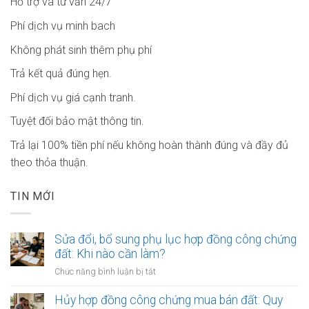
Hỗ trợ và tư vấn 24/7
Phí dịch vụ minh bach
Không phát sinh thêm phụ phí
Trả kết quả đúng hẹn.
Phí dịch vụ giá cạnh tranh.
Tuyệt đối bảo mật thông tin.
Trả lại 100% tiền phí nếu không hoàn thành đúng và đầy đủ
theo thỏa thuận.
TIN MỚI
Sửa đổi, bổ sung phụ lục hợp đồng công chứng
đất: Khi nào cần làm?
ở
Chức năng bình luận bị tắt
Sửa
đổi,
Hủy hợp đồng công chứng mua bán đất: Quy