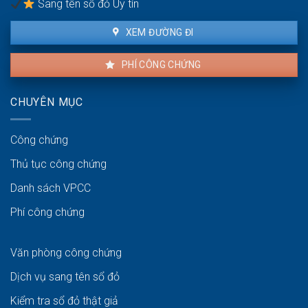
Sang tên sổ đỏ Uy tín
chứng
kho
XEM ĐƯỜNG ĐI
bãi
PHÍ CÔNG CHỨNG
CHUYÊN MỤC
Công chứng
Thủ tục công chứng
Danh sách VPCC
Phí công chứng
Văn phòng công chứng
Dịch vụ sang tên sổ đỏ
Kiểm tra sổ đỏ thật giả