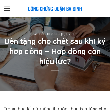
Skip
to
content
CÂU HỎI THƯỜNG GẶP
,
TIN TỨC
Bên tặng cho chết sau khi ký
hợp đồng – Hợp đồng còn
hiệu lực?
Trong thực tế, có không ít trường hợp bên
tặng cho