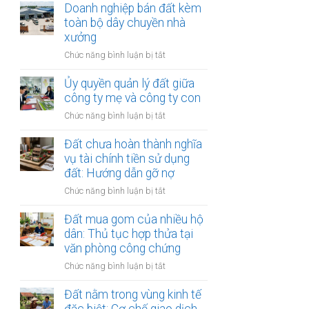
chủ
Doanh nghiệp bán đất kèm
tiền
khi
đầu
toàn bộ dây chuyền nhà
hàng
thuê
tư
xưởng
năm:
thế
Có
ở
Chức năng bình luận bị tắt
chấp
được
Doanh
ngân
thế
nghiệp
Ủy quyền quản lý đất giữa
hàng
chấp?
bán
công ty mẹ và công ty con
nhưng
đất
vẫn
ở
Chức năng bình luận bị tắt
kèm
bán
Ủy
toàn
cho
quyền
Đất chưa hoàn thành nghĩa
bộ
dân:
quản
vụ tài chính tiền sử dụng
dây
Xử
lý
đất: Hướng dẫn gỡ nợ
chuyền
lý
đất
nhà
sao?
ở
Chức năng bình luận bị tắt
giữa
xưởng
Đất
công
chưa
Đất mua gom của nhiều hộ
ty
hoàn
dân: Thủ tục hợp thửa tại
mẹ
thành
văn phòng công chứng
và
nghĩa
công
ở
Chức năng bình luận bị tắt
vụ
ty
Đất
tài
con
mua
Đất nằm trong vùng kinh tế
chính
gom
tiền