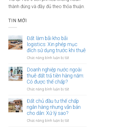
thành đúng và đầy đủ theo thỏa thuận.
TIN MỚI
Đất làm bãi kho bãi
logistics: Xin phép mục
đích sử dụng trước khi thuê
ở
Chức năng bình luận bị tắt
Đất
làm
Doanh nghiệp nước ngoài
bãi
thuê đất trả tiền hàng năm:
kho
Có được thế chấp?
bãi
ở
Chức năng bình luận bị tắt
logistics:
Doanh
Xin
nghiệp
Đất chủ đầu tư thế chấp
phép
nước
ngân hàng nhưng vẫn bán
mục
ngoài
cho dân: Xử lý sao?
đích
thuê
sử
ở
Chức năng bình luận bị tắt
đất
dụng
Đất
trả
trước