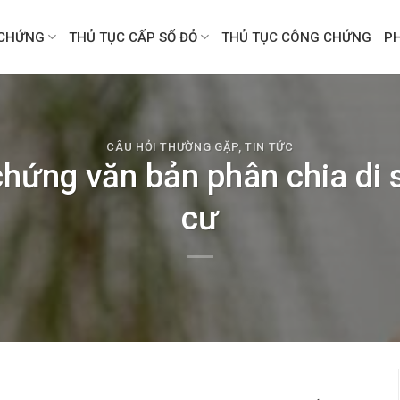
CHỨNG
THỦ TỤC CẤP SỔ ĐỎ
THỦ TỤC CÔNG CHỨNG
P
CÂU HỎI THƯỜNG GẶP
,
TIN TỨC
hứng văn bản phân chia di 
cư