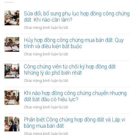
Sửa đổi, bổ sung phụ lục hợp đồng công chứng
đất: Khi nào cần làm?
ở
Chức năng bình luận bị tắt
Sửa
đổi,
Hủy hợp đồng công chứng mua bán đất: Quy
bổ
trình và điều kiện bắt buộc
sung
ở
Chức năng bình luận bị tắt
phụ
Hủy
lục
hợp
Công chứng viên từ chối ký hợp đồng đất:
hợp
đồng
Những lý do phổ biến nhất
đồng
công
công
ở
Chức năng bình luận bị tắt
chứng
chứng
Công
mua
đất:
chứng
Khi nào hợp đồng công chứng chuyển nhượng
bán
Khi
viên
đất bắt đầu có hiệu lực?
đất:
nào
từ
Quy
ở
Chức năng bình luận bị tắt
cần
chối
trình
Khi
làm?
ký
và
nào
Phân biệt Công chứng hợp đồng đất và Lập vi
hợp
điều
hợp
bằng mua bán đất
đồng
kiện
đồng
đất:
ở
Chức năng bình luận bị tắt
bắt