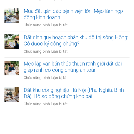
công
Những
Phân
buộc
chứng
lý
biệt
Mua đất gần các bệnh viện lớn: Mẹo làm hợp
chuyển
do
Công
đồng kinh doanh
nhượng
phổ
chứng
đất
ở
Chức năng bình luận bị tắt
biến
hợp
bắt
Mua
nhất
đồng
đầu
đất
Đất dính quy hoạch phân khu đô thị sông Hồng:
đất
có
gần
Có được ký công chứng?
và
hiệu
các
Lập
ở
Chức năng bình luận bị tắt
lực?
bệnh
vi
Đất
viện
bằng
dính
Mẹo lập văn bản thỏa thuận ranh giới đất đai
lớn:
mua
quy
giáp ranh có công chứng an toàn
Mẹo
bán
hoạch
làm
ở
Chức năng bình luận bị tắt
đất
phân
hợp
Mẹo
khu
đồng
lập
Đất khu công nghiệp Hà Nội (Phú Nghĩa, Bình
đô
kinh
văn
Đà): Hồ sơ công chứng kho bãi
thị
doanh
bản
sông
ở
Chức năng bình luận bị tắt
thỏa
Hồng:
Đất
thuận
Có
khu
ranh
được
công
giới
ký
nghiệp
đất
công
Hà