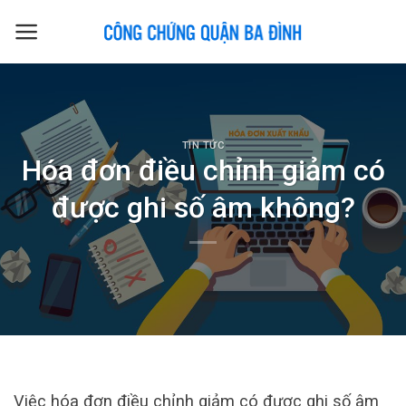
Skip
to
content
TIN TỨC
Hóa đơn điều chỉnh giảm có
được ghi số âm không?
Việc hóa đơn điều chỉnh giảm có được ghi số âm