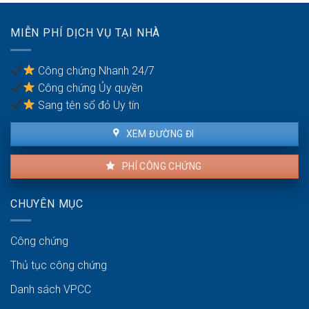
đai
chứng?
Nội
giáp
(Phú
ranh
MIỄN PHÍ DỊCH VỤ TẠI NHÀ
Nghĩa,
có
Bình
công
Đà):
chứng
Công chứng Nhanh 24/7
Hồ
an
Công chứng Ủy quyền
sơ
toàn
công
Sang tên sổ đỏ Uy tín
chứng
kho
XEM ĐƯỜNG ĐI
bãi
PHÍ CÔNG CHỨNG
CHUYÊN MỤC
Công chứng
Thủ tục công chứng
Danh sách VPCC