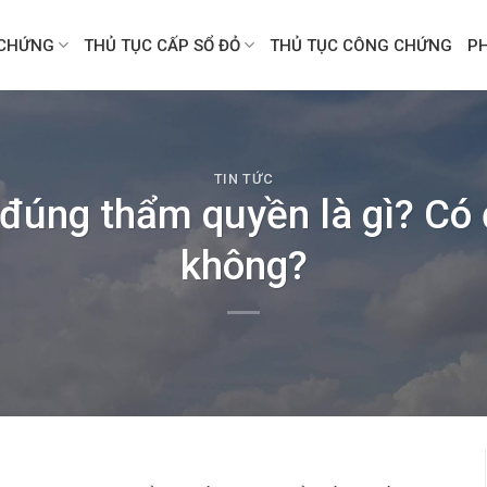
CHỨNG
THỦ TỤC CẤP SỔ ĐỎ
THỦ TỤC CÔNG CHỨNG
P
TIN TỨC
 đúng thẩm quyền là gì? Có
không?