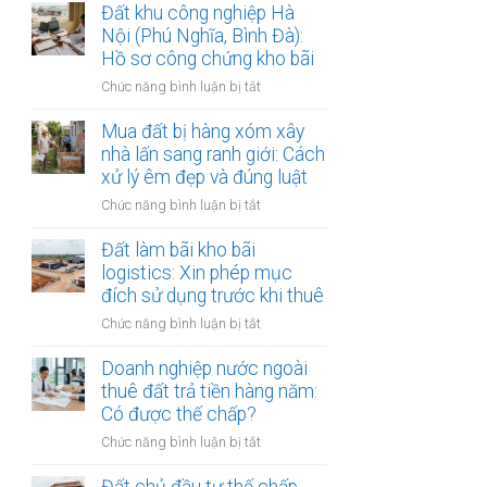
lập
Đất khu công nghiệp Hà
thị
văn
Nội (Phú Nghĩa, Bình Đà):
sông
bản
Hồ sơ công chứng kho bãi
Hồng:
thỏa
Có
ở
Chức năng bình luận bị tắt
thuận
được
Đất
ranh
ký
khu
Mua đất bị hàng xóm xây
giới
công
công
nhà lấn sang ranh giới: Cách
đất
chứng?
nghiệp
xử lý êm đẹp và đúng luật
đai
Hà
giáp
ở
Chức năng bình luận bị tắt
Nội
ranh
Mua
(Phú
có
đất
Đất làm bãi kho bãi
Nghĩa,
công
bị
logistics: Xin phép mục
Bình
chứng
hàng
đích sử dụng trước khi thuê
Đà):
an
xóm
Hồ
toàn
ở
Chức năng bình luận bị tắt
xây
sơ
Đất
nhà
công
làm
Doanh nghiệp nước ngoài
lấn
chứng
bãi
thuê đất trả tiền hàng năm:
sang
kho
kho
Có được thế chấp?
ranh
bãi
bãi
giới:
ở
Chức năng bình luận bị tắt
logistics:
Cách
Doanh
Xin
xử
nghiệp