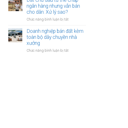
Đất chủ đầu tư thế chấp
phép
lý
nước
ngân hàng nhưng vẫn bán
mục
êm
ngoài
cho dân: Xử lý sao?
đích
đẹp
thuê
sử
và
ở
Chức năng bình luận bị tắt
đất
dụng
đúng
Đất
trả
trước
luật
chủ
Doanh nghiệp bán đất kèm
tiền
khi
đầu
toàn bộ dây chuyền nhà
hàng
thuê
tư
xưởng
năm:
thế
Có
ở
Chức năng bình luận bị tắt
chấp
được
Doanh
ngân
thế
nghiệp
hàng
chấp?
bán
nhưng
đất
vẫn
kèm
bán
toàn
cho
bộ
dân:
dây
Xử
chuyền
lý
nhà
sao?
xưởng