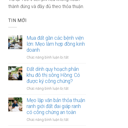
thành đúng và đầy đủ theo thỏa thuận.
TIN MỚI
Mua đất gần các bệnh viện
lớn: Mẹo làm hợp đồng kinh
doanh
ở
Chức năng bình luận bị tắt
Mua
đất
Đất dính quy hoạch phân
gần
khu đô thị sông Hồng: Có
các
được ký công chứng?
bệnh
ở
Chức năng bình luận bị tắt
viện
Đất
lớn:
dính
Mẹo lập văn bản thỏa thuận
Mẹo
quy
ranh giới đất đai giáp ranh
làm
hoạch
có công chứng an toàn
hợp
phân
đồng
ở
Chức năng bình luận bị tắt
khu
kinh
Mẹo
đô
doanh