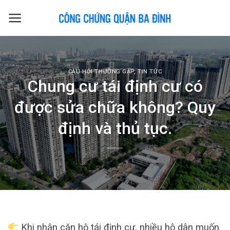
Skip
to
content
CÂU HỎI THƯỜNG GẶP
,
TIN TỨC
Chung cư tái định cư có
được sửa chữa không? Quy
định và thủ tục.
Khi nhận căn hộ tái định cư, nhiều hộ dân muốn