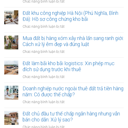
ở
Chức năng bình luận bị tắt
phân
hợp
Mẹo
khu
đồng
lập
Đất khu công nghiệp Hà Nội (Phú Nghĩa, Bình
đô
kinh
văn
Đà): Hồ sơ công chứng kho bãi
thị
doanh
bản
sông
ở
Chức năng bình luận bị tắt
thỏa
Hồng:
Đất
thuận
Có
khu
Mua đất bị hàng xóm xây nhà lấn sang ranh giới:
ranh
được
công
Cách xử lý êm đẹp và đúng luật
giới
ký
nghiệp
đất
ở
Chức năng bình luận bị tắt
công
Hà
đai
Mua
chứng?
Nội
giáp
đất
Đất làm bãi kho bãi logistics: Xin phép mục
(Phú
ranh
bị
đích sử dụng trước khi thuê
Nghĩa,
có
hàng
Bình
ở
Chức năng bình luận bị tắt
công
xóm
Đà):
Đất
chứng
xây
Hồ
làm
Doanh nghiệp nước ngoài thuê đất trả tiền hàng
an
nhà
sơ
bãi
toàn
năm: Có được thế chấp?
lấn
công
kho
sang
ở
Chức năng bình luận bị tắt
chứng
bãi
ranh
Doanh
kho
logistics:
giới:
nghiệp
Đất chủ đầu tư thế chấp ngân hàng nhưng vẫn
bãi
Xin
Cách
nước
bán cho dân: Xử lý sao?
phép
xử
ngoài
mục
ở
Chức năng bình luận bị tắt
lý