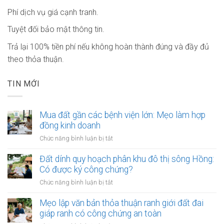
Phí dịch vụ giá cạnh tranh.
Tuyệt đối bảo mật thông tin.
Trả lại 100% tiền phí nếu không hoàn thành đúng và đầy đủ
theo thỏa thuận.
TIN MỚI
Mua đất gần các bệnh viện lớn: Mẹo làm hợp
đồng kinh doanh
ở
Chức năng bình luận bị tắt
Mua
đất
Đất dính quy hoạch phân khu đô thị sông Hồng:
gần
Có được ký công chứng?
các
ở
Chức năng bình luận bị tắt
bệnh
Đất
viện
dính
Mẹo lập văn bản thỏa thuận ranh giới đất đai
lớn:
quy
giáp ranh có công chứng an toàn
Mẹo
hoạch
làm