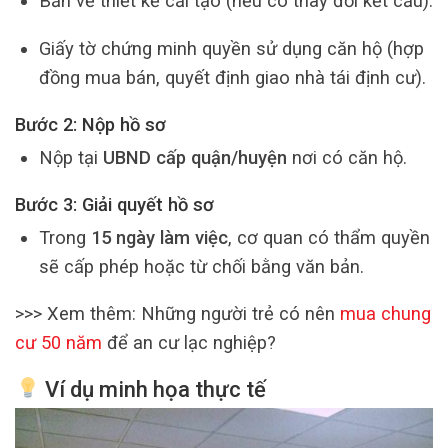
Bản vẽ thiết kế cải tạo (nếu có thay đổi kết cấu).
Giấy tờ chứng minh quyền sử dụng căn hộ (hợp
đồng mua bán, quyết định giao nhà tái định cư).
Bước 2: Nộp hồ sơ
Nộp tại
UBND cấp quận/huyện
nơi có căn hộ.
Bước 3: Giải quyết hồ sơ
Trong
15 ngày làm việc
, cơ quan có thẩm quyền
sẽ cấp phép hoặc từ chối bằng văn bản.
>>> Xem thêm: Những người trẻ có nên
mua chung
cư 50 năm
để an cư lạc nghiệp?
Ví dụ minh họa thực tế