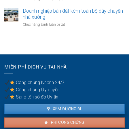
thuê
đích
Đất
êm
đất
sử
chủ
Doanh nghiệp bán đất kèm toàn bộ dây chuyền
đẹp
trả
dụng
đầu
và
nhà xưởng
tiền
trước
tư
đúng
hàng
ở
Chức năng bình luận bị tắt
khi
thế
luật
năm:
Doanh
thuê
chấp
Có
nghiệp
ngân
được
bán
hàng
thế
đất
nhưng
chấp?
kèm
vẫn
toàn
bán
bộ
cho
MIỄN PHÍ DỊCH VỤ TẠI NHÀ
dây
dân:
chuyền
Xử
nhà
lý
Công chứng Nhanh 24/7
xưởng
sao?
Công chứng Ủy quyền
Sang tên sổ đỏ Uy tín
XEM ĐƯỜNG ĐI
PHÍ CÔNG CHỨNG