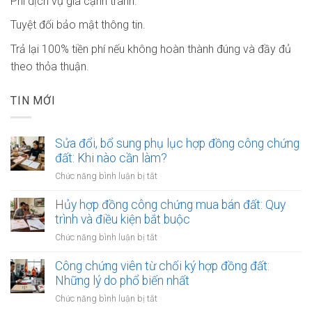
Phí dịch vụ giá cạnh tranh.
Tuyệt đối bảo mật thông tin.
Trả lại 100% tiền phí nếu không hoàn thành đúng và đầy đủ
theo thỏa thuận.
TIN MỚI
Sửa đổi, bổ sung phụ lục hợp đồng công chứng
đất: Khi nào cần làm?
ở
Chức năng bình luận bị tắt
Sửa
đổi,
Hủy hợp đồng công chứng mua bán đất: Quy
bổ
trình và điều kiện bắt buộc
sung
ở
Chức năng bình luận bị tắt
phụ
Hủy
lục
hợp
Công chứng viên từ chối ký hợp đồng đất:
hợp
đồng
Những lý do phổ biến nhất
đồng
công
công
ở
Chức năng bình luận bị tắt
chứng
chứng
Công