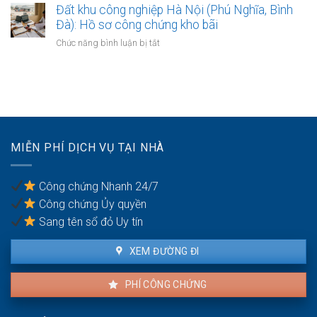
đồng
lập
Đất khu công nghiệp Hà Nội (Phú Nghĩa, Bình
đô
kinh
văn
Đà): Hồ sơ công chứng kho bãi
thị
doanh
bản
sông
ở
Chức năng bình luận bị tắt
thỏa
Hồng:
Đất
thuận
Có
khu
ranh
được
công
giới
ký
nghiệp
đất
công
Hà
đai
chứng?
Nội
giáp
(Phú
ranh
MIỄN PHÍ DỊCH VỤ TẠI NHÀ
Nghĩa,
có
Bình
công
Đà):
chứng
Công chứng Nhanh 24/7
Hồ
an
Công chứng Ủy quyền
sơ
toàn
công
Sang tên sổ đỏ Uy tín
chứng
kho
XEM ĐƯỜNG ĐI
bãi
PHÍ CÔNG CHỨNG