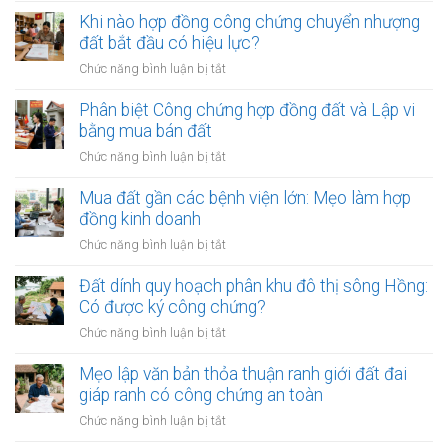
mua
đất:
chứng
Khi nào hợp đồng công chứng chuyển nhượng
bán
Khi
viên
đất bắt đầu có hiệu lực?
đất:
nào
từ
Quy
ở
Chức năng bình luận bị tắt
cần
chối
trình
Khi
làm?
ký
và
nào
Phân biệt Công chứng hợp đồng đất và Lập vi
hợp
điều
hợp
bằng mua bán đất
đồng
kiện
đồng
đất:
ở
Chức năng bình luận bị tắt
bắt
công
Những
Phân
buộc
chứng
lý
biệt
Mua đất gần các bệnh viện lớn: Mẹo làm hợp
chuyển
do
Công
đồng kinh doanh
nhượng
phổ
chứng
đất
ở
Chức năng bình luận bị tắt
biến
hợp
bắt
Mua
nhất
đồng
đầu
đất
Đất dính quy hoạch phân khu đô thị sông Hồng:
đất
có
gần
Có được ký công chứng?
và
hiệu
các
Lập
ở
Chức năng bình luận bị tắt
lực?
bệnh
vi
Đất
viện
bằng
dính
Mẹo lập văn bản thỏa thuận ranh giới đất đai
lớn:
mua
quy
giáp ranh có công chứng an toàn
Mẹo
bán
hoạch
làm
ở
Chức năng bình luận bị tắt
đất
phân
hợp
Mẹo
khu