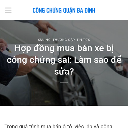
Skip
to
content
CÂU HỎI THƯỜNG GẶP
,
TIN TỨC
Hợp đồng mua bán xe bị
công chứng sai: Làm sao để
sửa?
Trong quá trình mua bán ô tô, việc lập và công