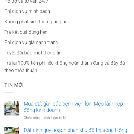
Hỗ trợ và tư vấn 24/7
Phí dịch vụ minh bach
Không phát sinh thêm phụ phí
Trả kết quả đúng hẹn.
Phí dịch vụ giá cạnh tranh.
Tuyệt đối bảo mật thông tin.
Trả lại 100% tiền phí nếu không hoàn thành đúng và đầy đủ
theo thỏa thuận.
TIN MỚI
Mua đất gần các bệnh viện lớn: Mẹo làm hợp
đồng kinh doanh
ở
Chức năng bình luận bị tắt
Mua
đất
Đất dính quy hoạch phân khu đô thị sông Hồng: