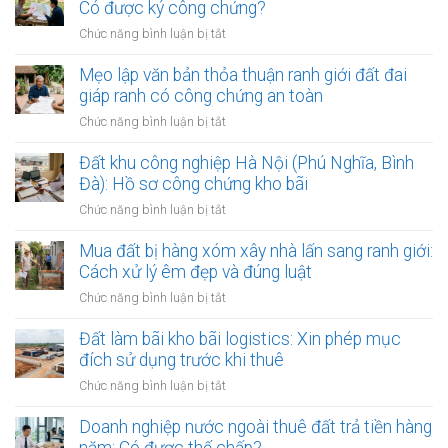
gần
Có được ký công chứng?
các
ở
Chức năng bình luận bị tắt
bệnh
Đất
viện
dính
Mẹo lập văn bản thỏa thuận ranh giới đất đai
lớn:
quy
giáp ranh có công chứng an toàn
Mẹo
hoạch
làm
ở
Chức năng bình luận bị tắt
phân
hợp
Mẹo
khu
đồng
lập
Đất khu công nghiệp Hà Nội (Phú Nghĩa, Bình
đô
kinh
văn
Đà): Hồ sơ công chứng kho bãi
thị
doanh
bản
sông
ở
Chức năng bình luận bị tắt
thỏa
Hồng:
Đất
thuận
Có
khu
Mua đất bị hàng xóm xây nhà lấn sang ranh giới:
ranh
được
công
Cách xử lý êm đẹp và đúng luật
giới
ký
nghiệp
đất
ở
Chức năng bình luận bị tắt
công
Hà
đai
Mua
chứng?
Nội
giáp
đất
Đất làm bãi kho bãi logistics: Xin phép mục
(Phú
ranh
bị
đích sử dụng trước khi thuê
Nghĩa,
có
hàng
Bình
ở
Chức năng bình luận bị tắt
công
xóm
Đà):
Đất
chứng
xây
Hồ
làm
Doanh nghiệp nước ngoài thuê đất trả tiền hàng
an
nhà
sơ
bãi
toàn
năm: Có được thế chấp?