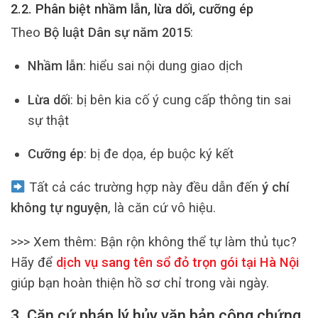
2.2. Phân biệt nhầm lẫn, lừa dối, cưỡng ép
Theo
Bộ luật Dân sự năm 2015
:
Nhầm lẫn
: hiểu sai nội dung giao dịch
Lừa dối
: bị bên kia cố ý cung cấp thông tin sai
sự thật
Cưỡng ép
: bị đe dọa, ép buộc ký kết
Tất cả các trường hợp này đều dẫn đến
ý chí
không tự nguyện
, là căn cứ vô hiệu.
>>> Xem thêm:
Bận rộn không thể tự làm thủ tục?
Hãy để
dịch vụ sang tên sổ đỏ trọn gói tại Hà Nội
giúp bạn hoàn thiện hồ sơ chỉ trong vài ngày.
3. Căn cứ pháp lý hủy văn bản công chứng