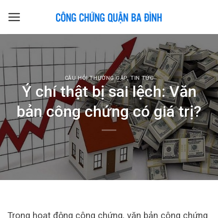
Skip
to
content
CÂU HỎI THƯỜNG GẶP
,
TIN TỨC
Ý chí thật bị sai lệch: Văn
bản công chứng có giá trị?
Trong hoạt động công chứng, văn bản công chứng