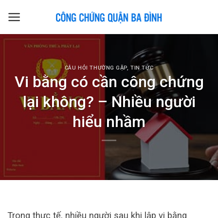
Skip
to
content
CÂU HỎI THƯỜNG GẶP
,
TIN TỨC
Vi bằng có cần công chứng
lại không? – Nhiều người
hiểu nhầm
Trong thực tế, nhiều người sau khi lập vi bằng