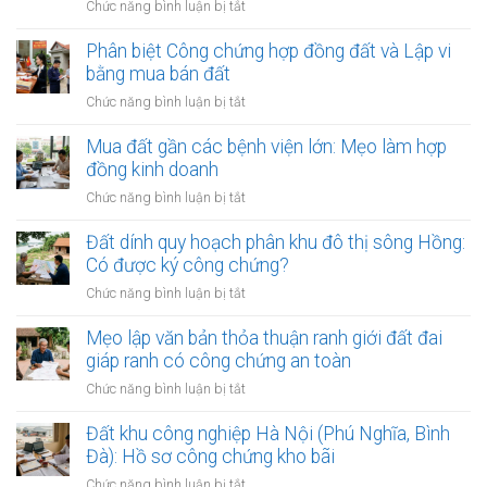
ở
Chức năng bình luận bị tắt
cần
chối
trình
Khi
làm?
ký
và
nào
Phân biệt Công chứng hợp đồng đất và Lập vi
hợp
điều
hợp
bằng mua bán đất
đồng
kiện
đồng
đất:
ở
Chức năng bình luận bị tắt
bắt
công
Những
Phân
buộc
chứng
lý
biệt
Mua đất gần các bệnh viện lớn: Mẹo làm hợp
chuyển
do
Công
đồng kinh doanh
nhượng
phổ
chứng
đất
ở
Chức năng bình luận bị tắt
biến
hợp
bắt
Mua
nhất
đồng
đầu
đất
Đất dính quy hoạch phân khu đô thị sông Hồng:
đất
có
gần
Có được ký công chứng?
và
hiệu
các
Lập
ở
Chức năng bình luận bị tắt
lực?
bệnh
vi
Đất
viện
bằng
dính
Mẹo lập văn bản thỏa thuận ranh giới đất đai
lớn:
mua
quy
giáp ranh có công chứng an toàn
Mẹo
bán
hoạch
làm
ở
Chức năng bình luận bị tắt
đất
phân
hợp
Mẹo
khu
đồng
lập
Đất khu công nghiệp Hà Nội (Phú Nghĩa, Bình
đô
kinh
văn
Đà): Hồ sơ công chứng kho bãi
thị
doanh
bản
sông
ở
Chức năng bình luận bị tắt