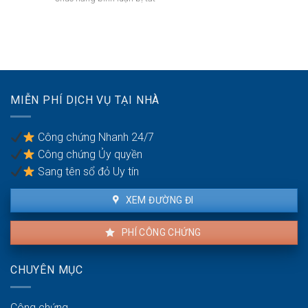
thỏa
Hồng:
Đất
thuận
Có
khu
ranh
được
công
giới
ký
nghiệp
đất
công
Hà
đai
chứng?
Nội
giáp
(Phú
ranh
MIỄN PHÍ DỊCH VỤ TẠI NHÀ
Nghĩa,
có
Bình
công
Đà):
chứng
Công chứng Nhanh 24/7
Hồ
an
Công chứng Ủy quyền
sơ
toàn
công
Sang tên sổ đỏ Uy tín
chứng
kho
XEM ĐƯỜNG ĐI
bãi
PHÍ CÔNG CHỨNG
CHUYÊN MỤC
Công chứng