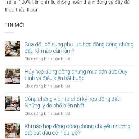
Trả lại 100% tiền phí nếu không hoàn thành đúng và đầy đủ
theo thỏa thuận.
TIN MỚI
Sửa đổi, bổ sung phụ lục hợp đồng công chứng
đất: Khi nào cần làm?
ở
Chức năng bình luận bị tắt
Sửa
đổi,
Hủy hợp đồng công chứng mua bán đất: Quy
bổ
trình và điều kiện bắt buộc
sung
ở
Chức năng bình luận bị tắt
phụ
Hủy
lục
hợp
Công chứng viên từ chối ký hợp đồng đất:
hợp
đồng
Những lý do phổ biến nhất
đồng
công
công
ở
Chức năng bình luận bị tắt
chứng
chứng
Công
mua
đất:
chứng
Khi nào hợp đồng công chứng chuyển nhượng
bán
Khi
viên
đất bắt đầu có hiệu lực?
đất:
nào
từ
Quy