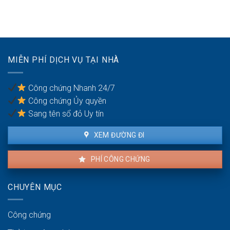
xác
tái
nhất
được
định
định
xây
các
cư
nhà
thành
chưa
tạm?
viên
được
Cảnh
có
cấp
báo
MIỄN PHÍ DỊCH VỤ TẠI NHÀ
quyền
sổ:
bị
Thủ
phạt
tục
tiền
Công chứng Nhanh 24/7
mua
Công chứng Ủy quyền
bán
qua
Sang tên sổ đỏ Uy tín
văn
bản
XEM ĐƯỜNG ĐI
ủy
quyền
PHÍ CÔNG CHỨNG
CHUYÊN MỤC
Công chứng