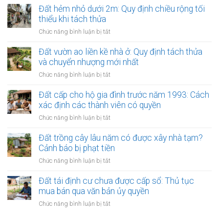
tế
thửa
bị
Đất hẻm nhỏ dưới 2m: Quy định chiều rộng tối
nợ
đặc
tại
thu
thiểu khi tách thửa
biệt:
văn
hồi
Cơ
ở
Chức năng bình luận bị tắt
phòng
do
chế
Đất
công
vi
giao
hẻm
Đất vườn ao liền kề nhà ở: Quy định tách thửa
chứng
phạm
dịch
nhỏ
và chuyển nhượng mới nhất
pháp
có
dưới
luật
ở
Chức năng bình luận bị tắt
gì
2m:
đất:
Đất
riêng?
Quy
Lời
vườn
Đất cấp cho hộ gia đình trước năm 1993: Cách
định
cảnh
ao
xác định các thành viên có quyền
chiều
báo
liền
rộng
ở
Chức năng bình luận bị tắt
cho
kề
tối
Đất
chủ
nhà
thiểu
cấp
Đất trồng cây lâu năm có được xây nhà tạm?
đất
ở:
khi
cho
Cảnh báo bị phạt tiền
Quy
tách
hộ
định
ở
Chức năng bình luận bị tắt
thửa
gia
tách
Đất
đình
thửa
trồng
Đất tái định cư chưa được cấp sổ: Thủ tục
trước
và
cây
mua bán qua văn bản ủy quyền
năm
chuyển
lâu
1993:
ở
Chức năng bình luận bị tắt
nhượng
năm
Cách
Đất
mới
có