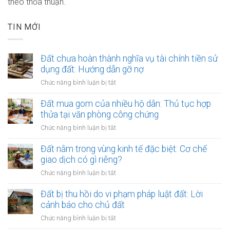
theo thỏa thuận.
TIN MỚI
Đất chưa hoàn thành nghĩa vụ tài chính tiền sử
dụng đất: Hướng dẫn gỡ nợ
ở
Chức năng bình luận bị tắt
Đất
chưa
Đất mua gom của nhiều hộ dân: Thủ tục hợp
hoàn
thửa tại văn phòng công chứng
thành
ở
Chức năng bình luận bị tắt
nghĩa
Đất
vụ
mua
Đất nằm trong vùng kinh tế đặc biệt: Cơ chế
tài
gom
giao dịch có gì riêng?
chính
của
tiền
ở
Chức năng bình luận bị tắt
nhiều
sử
Đất
hộ
dụng
nằm
Đất bị thu hồi do vi phạm pháp luật đất: Lời
dân:
đất:
trong
cảnh báo cho chủ đất
Thủ
Hướng
vùng
tục
ở
Chức năng bình luận bị tắt
dẫn
kinh
hợp
Đất
gỡ