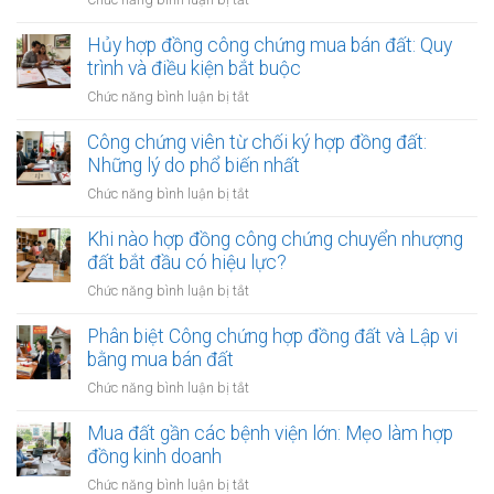
Sửa
đổi,
Hủy hợp đồng công chứng mua bán đất: Quy
bổ
trình và điều kiện bắt buộc
sung
ở
Chức năng bình luận bị tắt
phụ
Hủy
lục
hợp
Công chứng viên từ chối ký hợp đồng đất:
hợp
đồng
Những lý do phổ biến nhất
đồng
công
công
ở
Chức năng bình luận bị tắt
chứng
chứng
Công
mua
đất:
chứng
Khi nào hợp đồng công chứng chuyển nhượng
bán
Khi
viên
đất bắt đầu có hiệu lực?
đất:
nào
từ
Quy
ở
Chức năng bình luận bị tắt
cần
chối
trình
Khi
làm?
ký
và
nào
Phân biệt Công chứng hợp đồng đất và Lập vi
hợp
điều
hợp
bằng mua bán đất
đồng
kiện
đồng
đất:
ở
Chức năng bình luận bị tắt
bắt
công
Những
Phân
buộc
chứng
lý
biệt
Mua đất gần các bệnh viện lớn: Mẹo làm hợp
chuyển
do
Công
đồng kinh doanh
nhượng
phổ
chứng
đất
ở
Chức năng bình luận bị tắt
biến
hợp