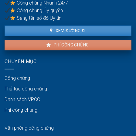
chứng
Công chứng Nhanh 24/7
Hồ
an
Công chứng Ủy quyền
sơ
toàn
công
Sang tên sổ đỏ Uy tín
chứng
kho
XEM ĐƯỜNG ĐI
bãi
PHÍ CÔNG CHỨNG
CHUYÊN MỤC
Công chứng
Thủ tục công chứng
Danh sách VPCC
Phí công chứng
Văn phòng công chứng