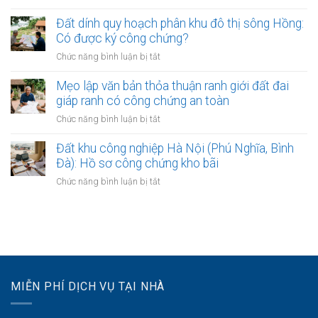
bắt
Mua
nhất
đồng
đầu
đất
Đất dính quy hoạch phân khu đô thị sông Hồng:
đất
có
gần
Có được ký công chứng?
và
hiệu
các
Lập
ở
Chức năng bình luận bị tắt
lực?
bệnh
vi
Đất
viện
bằng
dính
Mẹo lập văn bản thỏa thuận ranh giới đất đai
lớn:
mua
quy
giáp ranh có công chứng an toàn
Mẹo
bán
hoạch
làm
ở
Chức năng bình luận bị tắt
đất
phân
hợp
Mẹo
khu
đồng
lập
Đất khu công nghiệp Hà Nội (Phú Nghĩa, Bình
đô
kinh
văn
Đà): Hồ sơ công chứng kho bãi
thị
doanh
bản
sông
ở
Chức năng bình luận bị tắt
thỏa
Hồng:
Đất
thuận
Có
khu
ranh
được
công
giới
ký
nghiệp
đất
công
Hà
đai
chứng?
Nội
giáp
(Phú
ranh
MIỄN PHÍ DỊCH VỤ TẠI NHÀ
Nghĩa,
có
Bình
công
Đà):