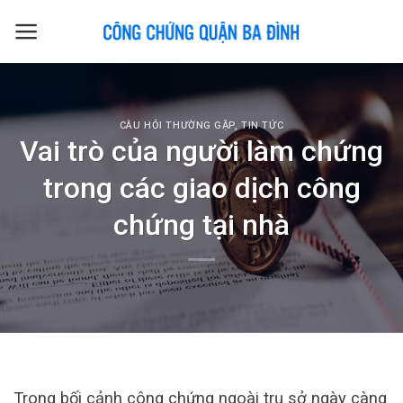
Skip
to
content
CÂU HỎI THƯỜNG GẶP
,
TIN TỨC
Vai trò của người làm chứng
trong các giao dịch công
chứng tại nhà
Trong bối cảnh công chứng ngoài trụ sở ngày càng