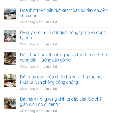
thuê
đích
Đất
đất
sử
chủ
Doanh nghiệp bán đất kèm toàn bộ dây chuyền
trả
dụng
đầu
nhà xưởng
tiền
trước
tư
hàng
ở
Chức năng bình luận bị tắt
khi
thế
năm:
Doanh
thuê
chấp
Có
nghiệp
Ủy quyền quản lý đất giữa công ty mẹ và công
ngân
được
bán
ty con
hàng
thế
đất
nhưng
ở
Chức năng bình luận bị tắt
chấp?
kèm
vẫn
Ủy
toàn
bán
quyền
Đất chưa hoàn thành nghĩa vụ tài chính tiền sử
bộ
cho
quản
dụng đất: Hướng dẫn gỡ nợ
dây
dân:
lý
chuyền
ở
Chức năng bình luận bị tắt
Xử
đất
nhà
Đất
lý
giữa
xưởng
chưa
Đất mua gom của nhiều hộ dân: Thủ tục hợp
sao?
công
hoàn
thửa tại văn phòng công chứng
ty
thành
mẹ
ở
Chức năng bình luận bị tắt
nghĩa
và
Đất
vụ
công
mua
Đất nằm trong vùng kinh tế đặc biệt: Cơ chế
tài
ty
gom
giao dịch có gì riêng?
chính
con
của
tiền
ở
Chức năng bình luận bị tắt
nhiều