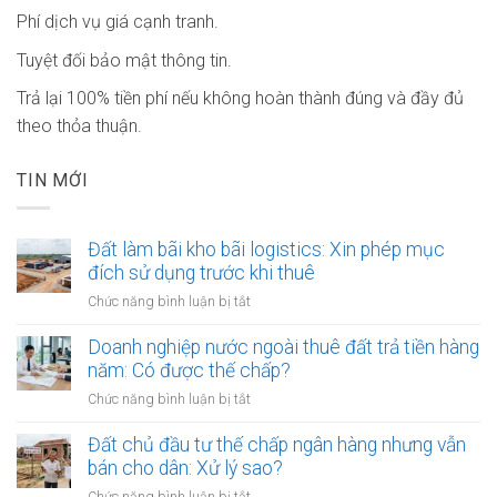
Phí dịch vụ giá cạnh tranh.
Tuyệt đối bảo mật thông tin.
Trả lại 100% tiền phí nếu không hoàn thành đúng và đầy đủ
theo thỏa thuận.
TIN MỚI
Đất làm bãi kho bãi logistics: Xin phép mục
đích sử dụng trước khi thuê
ở
Chức năng bình luận bị tắt
Đất
làm
Doanh nghiệp nước ngoài thuê đất trả tiền hàng
bãi
năm: Có được thế chấp?
kho
ở
Chức năng bình luận bị tắt
bãi
Doanh
logistics:
nghiệp
Đất chủ đầu tư thế chấp ngân hàng nhưng vẫn
Xin
nước
bán cho dân: Xử lý sao?
phép
ngoài
mục
ở
Chức năng bình luận bị tắt