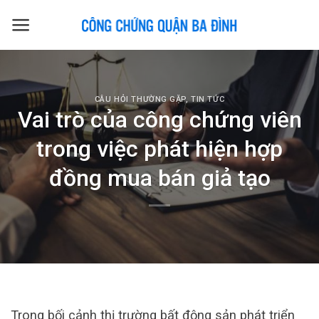
Skip
to
content
CÂU HỎI THƯỜNG GẶP
,
TIN TỨC
Vai trò của công chứng viên
trong việc phát hiện hợp
đồng mua bán giả tạo
Trong bối cảnh thị trường bất động sản phát triển