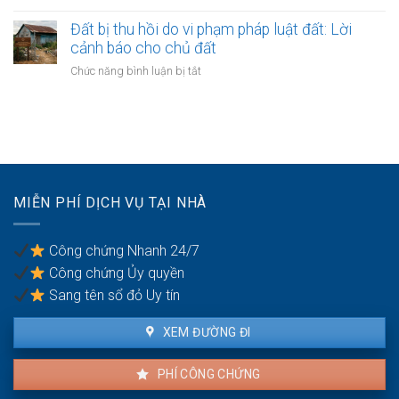
sử
Đất
hộ
dụng
nằm
Đất bị thu hồi do vi phạm pháp luật đất: Lời
dân:
đất:
trong
cảnh báo cho chủ đất
Thủ
Hướng
vùng
tục
ở
Chức năng bình luận bị tắt
dẫn
kinh
hợp
Đất
gỡ
tế
thửa
bị
nợ
đặc
tại
thu
biệt:
văn
hồi
Cơ
phòng
do
chế
công
vi
giao
chứng
phạm
dịch
MIỄN PHÍ DỊCH VỤ TẠI NHÀ
pháp
có
luật
gì
đất:
riêng?
Công chứng Nhanh 24/7
Lời
Công chứng Ủy quyền
cảnh
báo
Sang tên sổ đỏ Uy tín
cho
chủ
XEM ĐƯỜNG ĐI
đất
PHÍ CÔNG CHỨNG