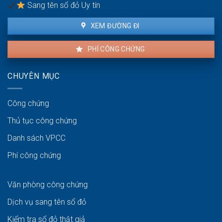
hiệu
Sang tên sổ đỏ Uy tín
lực?
XEM ĐƯỜNG ĐI
PHÍ CÔNG CHỨNG
CHUYÊN MỤC
Công chứng
Thủ tục công chứng
Danh sách VPCC
Phí công chứng
Văn phòng công chứng
Dịch vụ sang tên sổ đỏ
Kiểm tra sổ đỏ thật giả