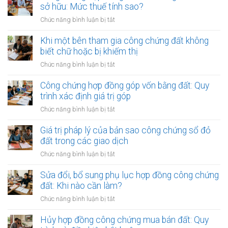
bản
sở hữu: Mức thuế tính sao?
cam
ở
Chức năng bình luận bị tắt
kết
Công
tài
chứng
Khi một bên tham gia công chứng đất không
sản
hợp
biết chữ hoặc bị khiếm thị
đất
đồng
trước
ở
Chức năng bình luận bị tắt
trao
khi
Khi
đổi
kết
một
Công chứng hợp đồng góp vốn bằng đất: Quy
đất
hôn:
bên
trình xác định giá trị góp
giữa
Mẫu
tham
hai
ở
Chức năng bình luận bị tắt
hợp
gia
chủ
Công
đồng
công
sở
chứng
Giá trị pháp lý của bản sao công chứng sổ đỏ
chuẩn
chứng
hữu:
hợp
đất trong các giao dịch
đất
Mức
đồng
không
ở
Chức năng bình luận bị tắt
thuế
góp
biết
Giá
tính
vốn
chữ
trị
Sửa đổi, bổ sung phụ lục hợp đồng công chứng
sao?
bằng
hoặc
pháp
đất: Khi nào cần làm?
đất:
bị
lý
Quy
ở
Chức năng bình luận bị tắt
khiếm
của
trình
Sửa
thị
bản
xác
đổi,
Hủy hợp đồng công chứng mua bán đất: Quy
sao
định
bổ