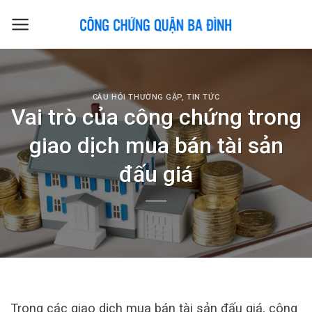
Skip
to
content
CÂU HỎI THƯỜNG GẶP
,
TIN TỨC
Vai trò của công chứng trong
giao dịch mua bán tài sản
đấu giá
Trong các giao dịch mua bán tài sản đấu giá, công