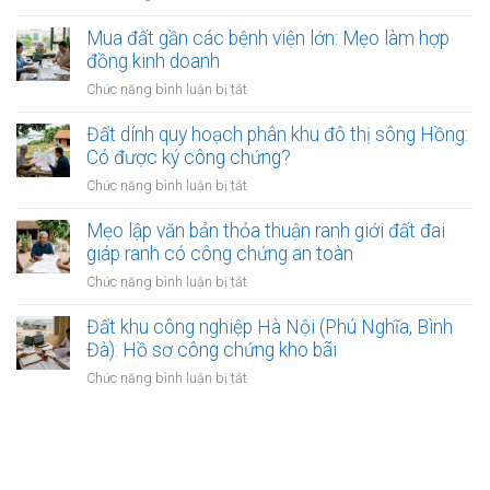
Những
Phân
buộc
chứng
lý
biệt
Mua đất gần các bệnh viện lớn: Mẹo làm hợp
chuyển
do
Công
đồng kinh doanh
nhượng
phổ
chứng
đất
ở
Chức năng bình luận bị tắt
biến
hợp
bắt
Mua
nhất
đồng
đầu
đất
Đất dính quy hoạch phân khu đô thị sông Hồng:
đất
có
gần
Có được ký công chứng?
và
hiệu
các
Lập
ở
Chức năng bình luận bị tắt
lực?
bệnh
vi
Đất
viện
bằng
dính
Mẹo lập văn bản thỏa thuận ranh giới đất đai
lớn:
mua
quy
giáp ranh có công chứng an toàn
Mẹo
bán
hoạch
làm
ở
Chức năng bình luận bị tắt
đất
phân
hợp
Mẹo
khu
đồng
lập
Đất khu công nghiệp Hà Nội (Phú Nghĩa, Bình
đô
kinh
văn
Đà): Hồ sơ công chứng kho bãi
thị
doanh
bản
sông
ở
Chức năng bình luận bị tắt
thỏa
Hồng:
Đất
thuận
Có
khu
ranh
được
công
giới
ký
nghiệp
đất
công
Hà
đai