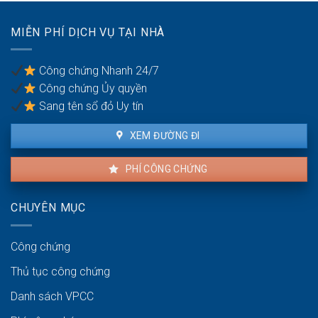
chứng?
Nội
giáp
(Phú
ranh
MIỄN PHÍ DỊCH VỤ TẠI NHÀ
Nghĩa,
có
Bình
công
Đà):
chứng
Công chứng Nhanh 24/7
Hồ
an
Công chứng Ủy quyền
sơ
toàn
công
Sang tên sổ đỏ Uy tín
chứng
kho
XEM ĐƯỜNG ĐI
bãi
PHÍ CÔNG CHỨNG
CHUYÊN MỤC
Công chứng
Thủ tục công chứng
Danh sách VPCC