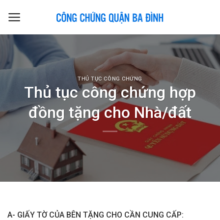
Skip
to
content
THỦ TỤC CÔNG CHỨNG
Thủ tục công chứng hợp
đồng tặng cho Nhà/đất
A- GIẤY TỜ CỦA BÊN TẶNG CHO CẦN CUNG CẤP: