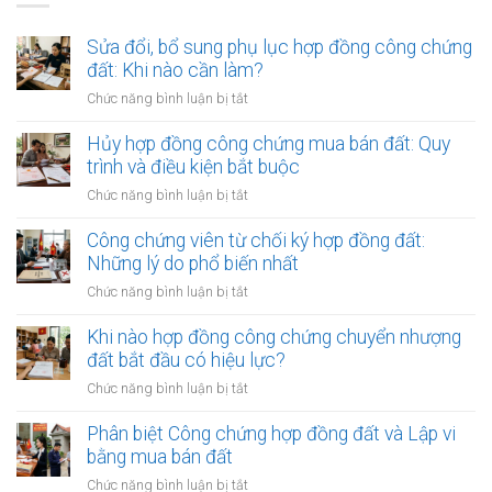
Sửa đổi, bổ sung phụ lục hợp đồng công chứng
đất: Khi nào cần làm?
ở
Chức năng bình luận bị tắt
Sửa
đổi,
Hủy hợp đồng công chứng mua bán đất: Quy
bổ
trình và điều kiện bắt buộc
sung
ở
Chức năng bình luận bị tắt
phụ
Hủy
lục
hợp
Công chứng viên từ chối ký hợp đồng đất:
hợp
đồng
Những lý do phổ biến nhất
đồng
công
công
ở
Chức năng bình luận bị tắt
chứng
chứng
Công
mua
đất:
chứng
Khi nào hợp đồng công chứng chuyển nhượng
bán
Khi
viên
đất bắt đầu có hiệu lực?
đất:
nào
từ
Quy
ở
Chức năng bình luận bị tắt
cần
chối
trình
Khi
làm?
ký
và
nào
Phân biệt Công chứng hợp đồng đất và Lập vi
hợp
điều
hợp
bằng mua bán đất
đồng
kiện
đồng
đất:
ở
Chức năng bình luận bị tắt
bắt
công