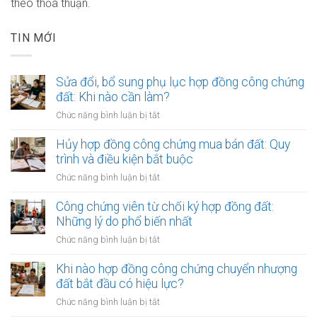
theo thỏa thuận.
TIN MỚI
Sửa đổi, bổ sung phụ lục hợp đồng công chứng
đất: Khi nào cần làm?
ở
Chức năng bình luận bị tắt
Sửa
đổi,
Hủy hợp đồng công chứng mua bán đất: Quy
bổ
trình và điều kiện bắt buộc
sung
ở
Chức năng bình luận bị tắt
phụ
Hủy
lục
hợp
Công chứng viên từ chối ký hợp đồng đất:
hợp
đồng
Những lý do phổ biến nhất
đồng
công
công
ở
Chức năng bình luận bị tắt
chứng
chứng
Công
mua
đất:
chứng
Khi nào hợp đồng công chứng chuyển nhượng
bán
Khi
viên
đất bắt đầu có hiệu lực?
đất:
nào
từ
Quy
ở
Chức năng bình luận bị tắt
cần
chối
trình
Khi
làm?