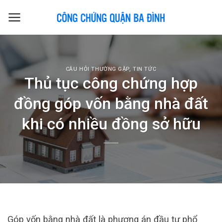
Skip
to
content
CÂU HỎI THƯỜNG GẶP
,
TIN TỨC
Thủ tục công chứng hợp
đồng góp vốn bằng nhà đất
khi có nhiều đồng sở hữu
Góp vốn bằng nhà đất là phương án đầu tư phổ