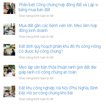
ký
và
nào
Phân biệt Công chứng hợp đồng đất và Lập vi
hợp
điều
hợp
bằng mua bán đất
đồng
kiện
đồng
đất:
ở
Chức năng bình luận bị tắt
bắt
công
Những
Phân
buộc
chứng
lý
biệt
Mua đất gần các bệnh viện lớn: Mẹo làm hợp
chuyển
do
Công
đồng kinh doanh
nhượng
phổ
chứng
đất
ở
Chức năng bình luận bị tắt
biến
hợp
bắt
Mua
nhất
đồng
đầu
đất
Đất dính quy hoạch phân khu đô thị sông Hồng:
đất
có
gần
Có được ký công chứng?
và
hiệu
các
Lập
ở
Chức năng bình luận bị tắt
lực?
bệnh
vi
Đất
viện
bằng
dính
Mẹo lập văn bản thỏa thuận ranh giới đất đai
lớn:
mua
quy
giáp ranh có công chứng an toàn
Mẹo
bán
hoạch
làm
ở
Chức năng bình luận bị tắt
đất
phân
hợp
Mẹo
khu
đồng
lập
Đất khu công nghiệp Hà Nội (Phú Nghĩa, Bình
đô
kinh
văn
Đà): Hồ sơ công chứng kho bãi
thị
doanh
bản
sông
ở
Chức năng bình luận bị tắt
thỏa
Hồng:
Đất
thuận