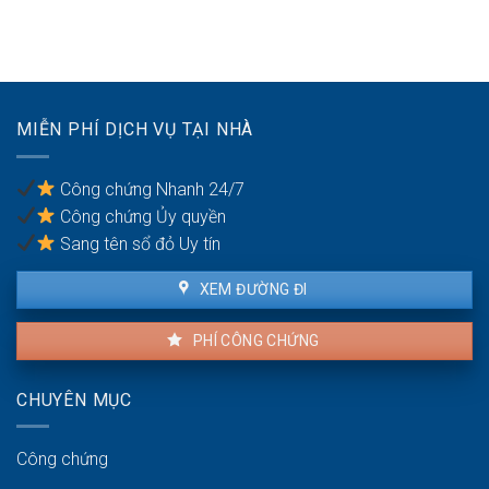
Có
khu
ranh
được
công
giới
ký
nghiệp
đất
công
Hà
đai
chứng?
Nội
giáp
(Phú
ranh
MIỄN PHÍ DỊCH VỤ TẠI NHÀ
Nghĩa,
có
Bình
công
Đà):
chứng
Công chứng Nhanh 24/7
Hồ
an
Công chứng Ủy quyền
sơ
toàn
công
Sang tên sổ đỏ Uy tín
chứng
kho
XEM ĐƯỜNG ĐI
bãi
PHÍ CÔNG CHỨNG
CHUYÊN MỤC
Công chứng