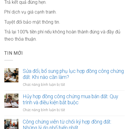
Trả kết quả đúng hẹn.
Phí dịch vụ giá cạnh tranh.
Tuyệt đối bảo mật thông tin.
Trả lại 100% tiền phí nếu không hoàn thành đúng và đầy đủ
theo thỏa thuận.
TIN MỚI
Sửa đổi, bổ sung phụ lục hợp đồng công chứng
đất: Khi nào cần làm?
ở
Chức năng bình luận bị tắt
Sửa
đổi,
Hủy hợp đồng công chứng mua bán đất: Quy
bổ
trình và điều kiện bắt buộc
sung
ở
Chức năng bình luận bị tắt
phụ
Hủy
lục
hợp
Công chứng viên từ chối ký hợp đồng đất:
hợp
đồng
Những lý do phổ biến nhất
đồng