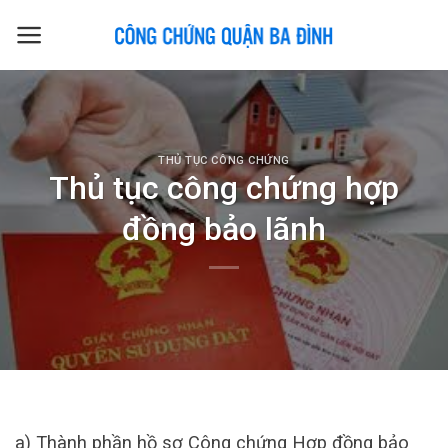
Skip
to
content
THỦ TỤC CÔNG CHỨNG
Thủ tục công chứng hợp
đồng bảo lãnh
a) Thành phần hồ sơ Công chứng Hợp đồng bảo