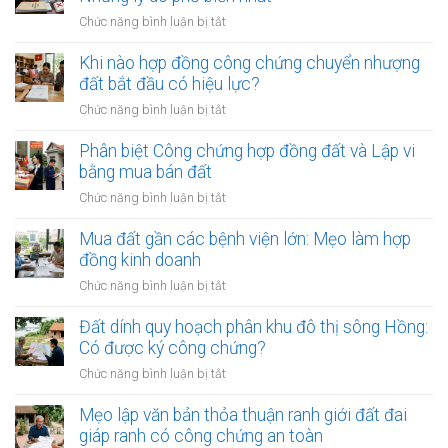
công
công
ở
Chức năng bình luận bị tắt
chứng
chứng
Công
mua
đất:
chứng
Khi nào hợp đồng công chứng chuyển nhượng
bán
Khi
viên
đất bắt đầu có hiệu lực?
đất:
nào
từ
Quy
ở
Chức năng bình luận bị tắt
cần
chối
trình
Khi
làm?
ký
và
nào
Phân biệt Công chứng hợp đồng đất và Lập vi
hợp
điều
hợp
bằng mua bán đất
đồng
kiện
đồng
đất:
ở
Chức năng bình luận bị tắt
bắt
công
Những
Phân
buộc
chứng
lý
biệt
Mua đất gần các bệnh viện lớn: Mẹo làm hợp
chuyển
do
Công
đồng kinh doanh
nhượng
phổ
chứng
đất
ở
Chức năng bình luận bị tắt
biến
hợp
bắt
Mua
nhất
đồng
đầu
đất
Đất dính quy hoạch phân khu đô thị sông Hồng:
đất
có
gần
Có được ký công chứng?
và
hiệu
các
Lập
ở
Chức năng bình luận bị tắt
lực?
bệnh
vi
Đất
viện
bằng
dính
Mẹo lập văn bản thỏa thuận ranh giới đất đai
lớn:
mua
quy
giáp ranh có công chứng an toàn
Mẹo
bán