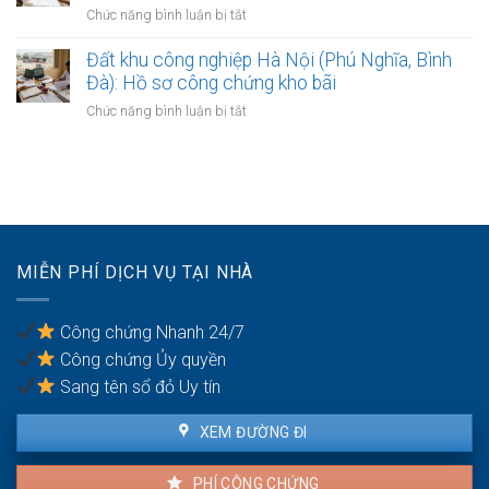
hoạch
làm
ở
Chức năng bình luận bị tắt
đất
phân
hợp
Mẹo
khu
đồng
lập
Đất khu công nghiệp Hà Nội (Phú Nghĩa, Bình
đô
kinh
văn
Đà): Hồ sơ công chứng kho bãi
thị
doanh
bản
sông
ở
Chức năng bình luận bị tắt
thỏa
Hồng:
Đất
thuận
Có
khu
ranh
được
công
giới
ký
nghiệp
đất
công
Hà
đai
chứng?
Nội
giáp
(Phú
ranh
MIỄN PHÍ DỊCH VỤ TẠI NHÀ
Nghĩa,
có
Bình
công
Đà):
chứng
Công chứng Nhanh 24/7
Hồ
an
Công chứng Ủy quyền
sơ
toàn
công
Sang tên sổ đỏ Uy tín
chứng
kho
XEM ĐƯỜNG ĐI
bãi
PHÍ CÔNG CHỨNG