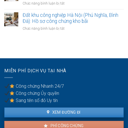
làm
ở
Chức năng bình luận bị tắt
đất
phân
hợp
Mẹo
khu
đồng
lập
Đất khu công nghiệp Hà Nội (Phú Nghĩa, Bình
đô
kinh
văn
Đà): Hồ sơ công chứng kho bãi
thị
doanh
bản
sông
ở
Chức năng bình luận bị tắt
thỏa
Hồng:
Đất
thuận
Có
khu
ranh
được
công
giới
ký
nghiệp
đất
công
Hà
đai
chứng?
Nội
giáp
(Phú
ranh
MIỄN PHÍ DỊCH VỤ TẠI NHÀ
Nghĩa,
có
Bình
công
Đà):
chứng
Công chứng Nhanh 24/7
Hồ
an
Công chứng Ủy quyền
sơ
toàn
công
Sang tên sổ đỏ Uy tín
chứng
kho
XEM ĐƯỜNG ĐI
bãi
PHÍ CÔNG CHỨNG