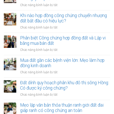
công
công
ở
Chức năng bình luận bị tắt
chứng
chứng
Công
mua
đất:
chứng
Khi nào hợp đồng công chứng chuyển nhượng
bán
Khi
viên
đất bắt đầu có hiệu lực?
đất:
nào
từ
Quy
ở
Chức năng bình luận bị tắt
cần
chối
trình
Khi
làm?
ký
và
nào
Phân biệt Công chứng hợp đồng đất và Lập vi
hợp
điều
hợp
bằng mua bán đất
đồng
kiện
đồng
đất:
ở
Chức năng bình luận bị tắt
bắt
công
Những
Phân
buộc
chứng
lý
biệt
Mua đất gần các bệnh viện lớn: Mẹo làm hợp
chuyển
do
Công
đồng kinh doanh
nhượng
phổ
chứng
đất
ở
Chức năng bình luận bị tắt
biến
hợp
bắt
Mua
nhất
đồng
đầu
đất
Đất dính quy hoạch phân khu đô thị sông Hồng:
đất
có
gần
Có được ký công chứng?
và
hiệu
các
Lập
ở
Chức năng bình luận bị tắt
lực?
bệnh
vi
Đất
viện
bằng
dính
Mẹo lập văn bản thỏa thuận ranh giới đất đai
lớn:
mua
quy
giáp ranh có công chứng an toàn
Mẹo
bán
hoạch