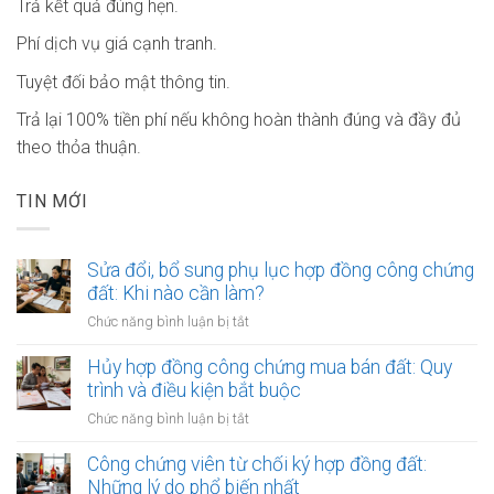
Trả kết quả đúng hẹn.
Phí dịch vụ giá cạnh tranh.
Tuyệt đối bảo mật thông tin.
Trả lại 100% tiền phí nếu không hoàn thành đúng và đầy đủ
theo thỏa thuận.
TIN MỚI
Sửa đổi, bổ sung phụ lục hợp đồng công chứng
đất: Khi nào cần làm?
ở
Chức năng bình luận bị tắt
Sửa
đổi,
Hủy hợp đồng công chứng mua bán đất: Quy
bổ
trình và điều kiện bắt buộc
sung
ở
Chức năng bình luận bị tắt
phụ
Hủy
lục
hợp
Công chứng viên từ chối ký hợp đồng đất:
hợp
đồng
Những lý do phổ biến nhất
đồng