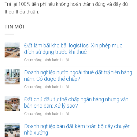
Trả lại 100% tiền phí nếu không hoàn thành đúng và đầy đủ
theo thỏa thuận.
TIN MỚI
Đất làm bãi kho bãi logistics: Xin phép mục
đích sử dụng trước khi thuê
ở
Chức năng bình luận bị tắt
Đất
làm
Doanh nghiệp nước ngoài thuê đất trả tiền hàng
bãi
năm: Có được thế chấp?
kho
ở
Chức năng bình luận bị tắt
bãi
Doanh
logistics:
nghiệp
Đất chủ đầu tư thế chấp ngân hàng nhưng vẫn
Xin
nước
bán cho dân: Xử lý sao?
phép
ngoài
mục
ở
Chức năng bình luận bị tắt
thuê
đích
Đất
đất
sử
chủ
Doanh nghiệp bán đất kèm toàn bộ dây chuyền
trả
dụng
đầu
nhà xưởng
tiền
trước
tư