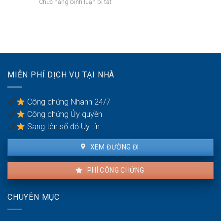
ở
Chức năng bình luận bị tắt
dẫn
kinh
hợp
Đất
gỡ
tế
thửa
bị
nợ
đặc
tại
thu
biệt:
văn
hồi
Cơ
phòng
do
chế
công
vi
giao
chứng
phạm
dịch
MIỄN PHÍ DỊCH VỤ TẠI NHÀ
pháp
có
luật
gì
đất:
riêng?
Công chứng Nhanh 24/7
Lời
Công chứng Ủy quyền
cảnh
báo
Sang tên sổ đỏ Uy tín
cho
chủ
XEM ĐƯỜNG ĐI
đất
PHÍ CÔNG CHỨNG
CHUYÊN MỤC