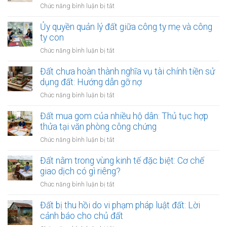
hàng
ở
Chức năng bình luận bị tắt
khi
thế
năm:
Doanh
thuê
chấp
Có
nghiệp
Ủy quyền quản lý đất giữa công ty mẹ và công
ngân
được
bán
ty con
hàng
thế
đất
nhưng
ở
Chức năng bình luận bị tắt
chấp?
kèm
vẫn
Ủy
toàn
bán
quyền
Đất chưa hoàn thành nghĩa vụ tài chính tiền sử
bộ
cho
quản
dụng đất: Hướng dẫn gỡ nợ
dây
dân:
lý
chuyền
ở
Chức năng bình luận bị tắt
Xử
đất
nhà
Đất
lý
giữa
xưởng
chưa
Đất mua gom của nhiều hộ dân: Thủ tục hợp
sao?
công
hoàn
thửa tại văn phòng công chứng
ty
thành
mẹ
ở
Chức năng bình luận bị tắt
nghĩa
và
Đất
vụ
công
mua
Đất nằm trong vùng kinh tế đặc biệt: Cơ chế
tài
ty
gom
giao dịch có gì riêng?
chính
con
của
tiền
ở
Chức năng bình luận bị tắt
nhiều
sử
Đất
hộ
dụng
nằm
Đất bị thu hồi do vi phạm pháp luật đất: Lời
dân:
đất:
trong
cảnh báo cho chủ đất
Thủ
Hướng
vùng
tục