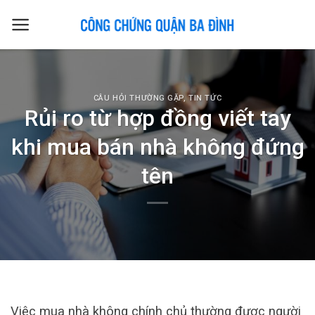
Skip
to
content
CÂU HỎI THƯỜNG GẶP
,
TIN TỨC
Rủi ro từ hợp đồng viết tay
khi mua bán nhà không đứng
tên
Việc mua nhà không chính chủ thường được người