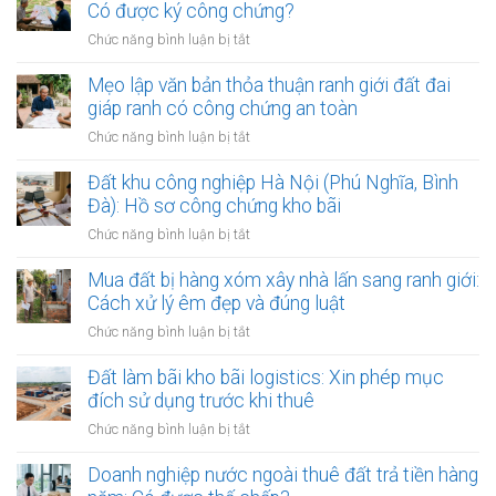
gần
Có được ký công chứng?
các
ở
Chức năng bình luận bị tắt
bệnh
Đất
viện
dính
Mẹo lập văn bản thỏa thuận ranh giới đất đai
lớn:
quy
giáp ranh có công chứng an toàn
Mẹo
hoạch
làm
ở
Chức năng bình luận bị tắt
phân
hợp
Mẹo
khu
đồng
lập
Đất khu công nghiệp Hà Nội (Phú Nghĩa, Bình
đô
kinh
văn
Đà): Hồ sơ công chứng kho bãi
thị
doanh
bản
sông
ở
Chức năng bình luận bị tắt
thỏa
Hồng:
Đất
thuận
Có
khu
Mua đất bị hàng xóm xây nhà lấn sang ranh giới:
ranh
được
công
Cách xử lý êm đẹp và đúng luật
giới
ký
nghiệp
đất
ở
Chức năng bình luận bị tắt
công
Hà
đai
Mua
chứng?
Nội
giáp
đất
Đất làm bãi kho bãi logistics: Xin phép mục
(Phú
ranh
bị
đích sử dụng trước khi thuê
Nghĩa,
có
hàng
Bình
ở
Chức năng bình luận bị tắt
công
xóm
Đà):
Đất
chứng
xây
Hồ
làm
Doanh nghiệp nước ngoài thuê đất trả tiền hàng
an
nhà
sơ
bãi
toàn