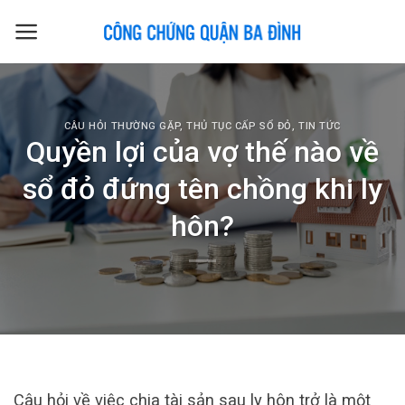
Skip
to
content
CÂU HỎI THƯỜNG GẶP
,
THỦ TỤC CẤP SỔ ĐỎ
,
TIN TỨC
Quyền lợi của vợ thế nào về
sổ đỏ đứng tên chồng khi ly
hôn?
Câu hỏi về việc chia tài sản sau ly hôn trở là một