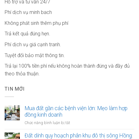
Hỗ trợ và tư vấn 24/7
Phí dịch vụ minh bach
Không phát sinh thêm phụ phí
Trả kết quả đúng hẹn.
Phí dịch vụ giá cạnh tranh.
Tuyệt đối bảo mật thông tin.
Trả lại 100% tiền phí nếu không hoàn thành đúng và đầy đủ
theo thỏa thuận.
TIN MỚI
Mua đất gần các bệnh viện lớn: Mẹo làm hợp
đồng kinh doanh
ở
Chức năng bình luận bị tắt
Mua
đất
Đất dính quy hoạch phân khu đô thị sông Hồng: