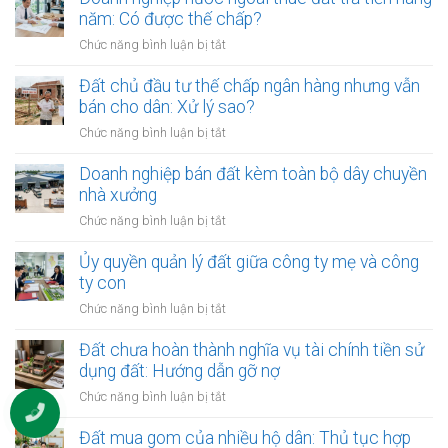
bãi
năm: Có được thế chấp?
kho
ở
Chức năng bình luận bị tắt
bãi
Doanh
logistics:
nghiệp
Đất chủ đầu tư thế chấp ngân hàng nhưng vẫn
Xin
nước
bán cho dân: Xử lý sao?
phép
ngoài
mục
ở
Chức năng bình luận bị tắt
thuê
đích
Đất
đất
sử
chủ
Doanh nghiệp bán đất kèm toàn bộ dây chuyền
trả
dụng
đầu
nhà xưởng
tiền
trước
tư
hàng
ở
Chức năng bình luận bị tắt
khi
thế
năm:
Doanh
thuê
chấp
Có
nghiệp
Ủy quyền quản lý đất giữa công ty mẹ và công
ngân
được
bán
ty con
hàng
thế
đất
nhưng
ở
Chức năng bình luận bị tắt
chấp?
kèm
vẫn
Ủy
toàn
bán
quyền
Đất chưa hoàn thành nghĩa vụ tài chính tiền sử
bộ
cho
quản
dụng đất: Hướng dẫn gỡ nợ
dây
dân:
lý
chuyền
ở
Chức năng bình luận bị tắt
Xử
đất
nhà
Đất
lý
giữa
xưởng
chưa
Đất mua gom của nhiều hộ dân: Thủ tục hợp
sao?
công