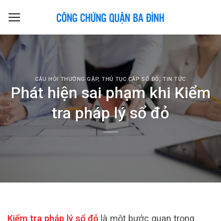
Skip
to
content
CÂU HỎI THƯỜNG GẶP
,
THỦ TỤC CẤP SỔ ĐỎ
,
TIN TỨC
Phát hiện sai phạm khi Kiểm
tra pháp lý sổ đỏ
Kiểm tra pháp lý sổ đỏ
là một bước quan trọng