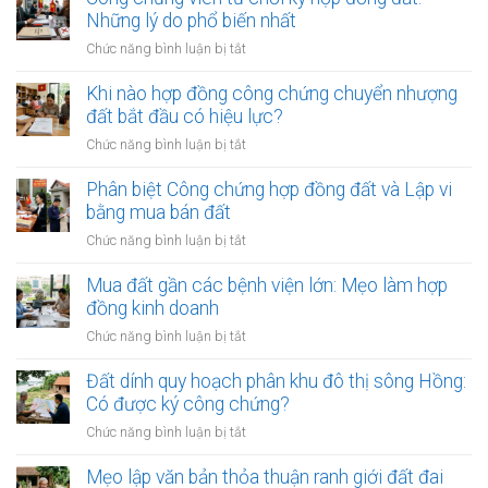
hợp
đồng
Những lý do phổ biến nhất
đồng
công
công
ở
Chức năng bình luận bị tắt
chứng
chứng
Công
mua
đất:
chứng
Khi nào hợp đồng công chứng chuyển nhượng
bán
Khi
viên
đất bắt đầu có hiệu lực?
đất:
nào
từ
Quy
ở
Chức năng bình luận bị tắt
cần
chối
trình
Khi
làm?
ký
và
nào
Phân biệt Công chứng hợp đồng đất và Lập vi
hợp
điều
hợp
bằng mua bán đất
đồng
kiện
đồng
đất:
ở
Chức năng bình luận bị tắt
bắt
công
Những
Phân
buộc
chứng
lý
biệt
Mua đất gần các bệnh viện lớn: Mẹo làm hợp
chuyển
do
Công
đồng kinh doanh
nhượng
phổ
chứng
đất
ở
Chức năng bình luận bị tắt
biến
hợp
bắt
Mua
nhất
đồng
đầu
đất
Đất dính quy hoạch phân khu đô thị sông Hồng:
đất
có
gần
Có được ký công chứng?
và
hiệu
các
Lập
ở
Chức năng bình luận bị tắt
lực?
bệnh
vi
Đất
viện
bằng
dính
Mẹo lập văn bản thỏa thuận ranh giới đất đai
lớn:
mua