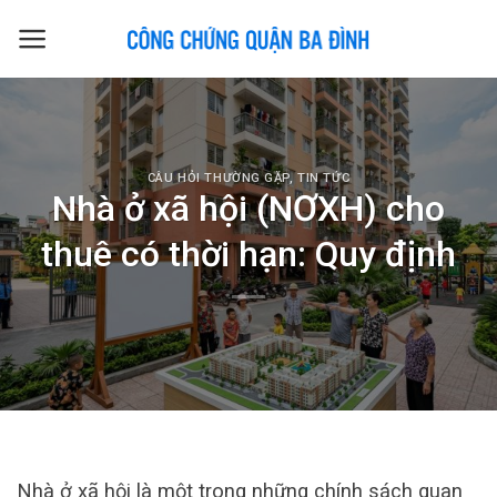
Skip
to
content
CÂU HỎI THƯỜNG GẶP
,
TIN TỨC
Nhà ở xã hội (NƠXH) cho
thuê có thời hạn: Quy định
Nhà ở xã hội là một trong những chính sách quan