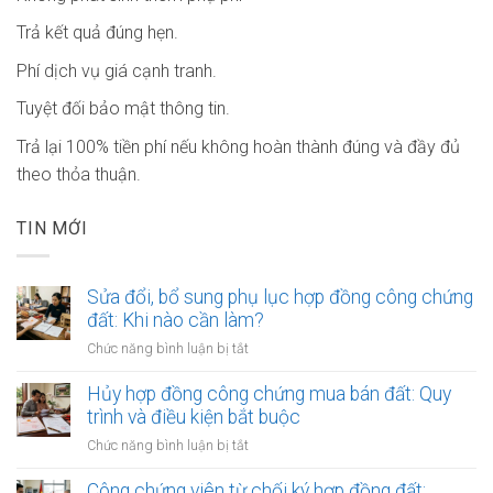
Trả kết quả đúng hẹn.
Phí dịch vụ giá cạnh tranh.
Tuyệt đối bảo mật thông tin.
Trả lại 100% tiền phí nếu không hoàn thành đúng và đầy đủ
theo thỏa thuận.
TIN MỚI
Sửa đổi, bổ sung phụ lục hợp đồng công chứng
đất: Khi nào cần làm?
ở
Chức năng bình luận bị tắt
Sửa
đổi,
Hủy hợp đồng công chứng mua bán đất: Quy
bổ
trình và điều kiện bắt buộc
sung
ở
Chức năng bình luận bị tắt
phụ
Hủy
lục
hợp
Công chứng viên từ chối ký hợp đồng đất: