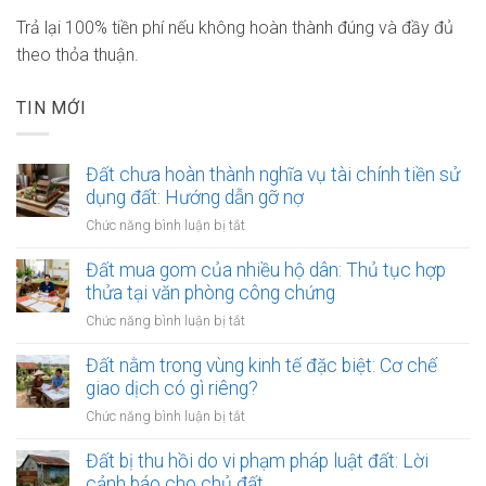
Trả lại 100% tiền phí nếu không hoàn thành đúng và đầy đủ
theo thỏa thuận.
TIN MỚI
Đất chưa hoàn thành nghĩa vụ tài chính tiền sử
dụng đất: Hướng dẫn gỡ nợ
ở
Chức năng bình luận bị tắt
Đất
chưa
Đất mua gom của nhiều hộ dân: Thủ tục hợp
hoàn
thửa tại văn phòng công chứng
thành
ở
Chức năng bình luận bị tắt
nghĩa
Đất
vụ
mua
Đất nằm trong vùng kinh tế đặc biệt: Cơ chế
tài
gom
giao dịch có gì riêng?
chính
của
tiền
ở
Chức năng bình luận bị tắt
nhiều
sử
Đất
hộ
dụng
nằm
Đất bị thu hồi do vi phạm pháp luật đất: Lời
dân:
đất:
trong
cảnh báo cho chủ đất
Thủ