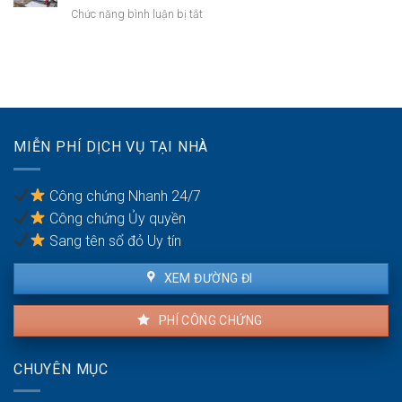
lâu
1993:
ở
Chức năng bình luận bị tắt
nhượng
năm
Cách
Đất
mới
có
xác
tái
nhất
được
định
định
xây
các
cư
nhà
thành
chưa
tạm?
viên
được
Cảnh
có
cấp
báo
MIỄN PHÍ DỊCH VỤ TẠI NHÀ
quyền
sổ:
bị
Thủ
phạt
tục
tiền
Công chứng Nhanh 24/7
mua
Công chứng Ủy quyền
bán
qua
Sang tên sổ đỏ Uy tín
văn
bản
XEM ĐƯỜNG ĐI
ủy
quyền
PHÍ CÔNG CHỨNG
CHUYÊN MỤC