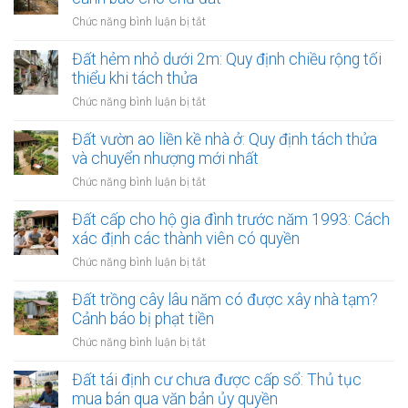
Hướng
vùng
tục
ở
Chức năng bình luận bị tắt
dẫn
kinh
hợp
Đất
gỡ
tế
thửa
bị
Đất hẻm nhỏ dưới 2m: Quy định chiều rộng tối
nợ
đặc
tại
thu
thiểu khi tách thửa
biệt:
văn
hồi
Cơ
ở
Chức năng bình luận bị tắt
phòng
do
chế
Đất
công
vi
giao
hẻm
Đất vườn ao liền kề nhà ở: Quy định tách thửa
chứng
phạm
dịch
nhỏ
và chuyển nhượng mới nhất
pháp
có
dưới
luật
ở
Chức năng bình luận bị tắt
gì
2m:
đất:
Đất
riêng?
Quy
Lời
vườn
Đất cấp cho hộ gia đình trước năm 1993: Cách
định
cảnh
ao
xác định các thành viên có quyền
chiều
báo
liền
rộng
ở
Chức năng bình luận bị tắt
cho
kề
tối
Đất
chủ
nhà
thiểu
cấp
Đất trồng cây lâu năm có được xây nhà tạm?
đất
ở:
khi
cho
Cảnh báo bị phạt tiền
Quy
tách
hộ
định
ở
Chức năng bình luận bị tắt
thửa
gia
tách
Đất
đình
thửa
trồng
Đất tái định cư chưa được cấp sổ: Thủ tục
trước
và
cây
mua bán qua văn bản ủy quyền
năm
chuyển