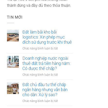
thành đúng và đầy đủ theo thỏa thuận.
TIN MỚI
Đất làm bãi kho bãi
logistics: Xin phép mục
đích sử dụng trước khi thuê
ở
Chức năng bình luận bị tắt
Đất
làm
Doanh nghiệp nước ngoài
bãi
thuê đất trả tiền hàng năm:
kho
Có được thế chấp?
bãi
ở
Chức năng bình luận bị tắt
logistics:
Doanh
Xin
nghiệp
Đất chủ đầu tư thế chấp
phép
nước
ngân hàng nhưng vẫn bán
mục
ngoài
cho dân: Xử lý sao?
đích
thuê
sử
ở
Chức năng bình luận bị tắt
đất
dụng
Đất
trả
trước