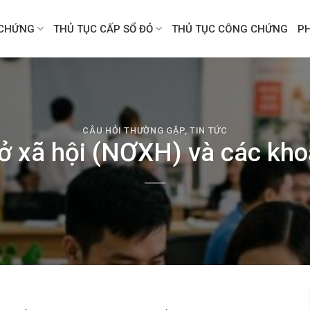
CHỨNG
THỦ TỤC CẤP SỔ ĐỎ
THỦ TỤC CÔNG CHỨNG
P
CÂU HỎI THƯỜNG GẶP
,
TIN TỨC
 xã hội (NƠXH) và các khoả