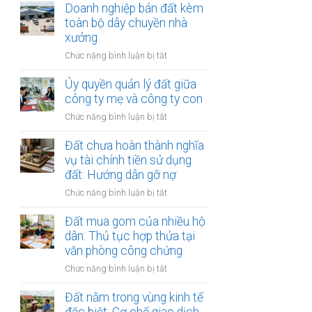
chủ
Doanh nghiệp bán đất kèm
tiền
khi
đầu
toàn bộ dây chuyền nhà
hàng
thuê
tư
xưởng
năm:
thế
Có
ở
Chức năng bình luận bị tắt
chấp
được
Doanh
ngân
thế
nghiệp
Ủy quyền quản lý đất giữa
hàng
chấp?
bán
công ty mẹ và công ty con
nhưng
đất
vẫn
ở
Chức năng bình luận bị tắt
kèm
bán
Ủy
toàn
cho
quyền
Đất chưa hoàn thành nghĩa
bộ
dân:
quản
vụ tài chính tiền sử dụng
dây
Xử
lý
đất: Hướng dẫn gỡ nợ
chuyền
lý
đất
nhà
sao?
ở
Chức năng bình luận bị tắt
giữa
xưởng
Đất
công
chưa
Đất mua gom của nhiều hộ
ty
hoàn
dân: Thủ tục hợp thửa tại
mẹ
thành
văn phòng công chứng
và
nghĩa
công
ở
Chức năng bình luận bị tắt
vụ
ty
Đất
tài
con
mua
Đất nằm trong vùng kinh tế
chính
gom
tiền