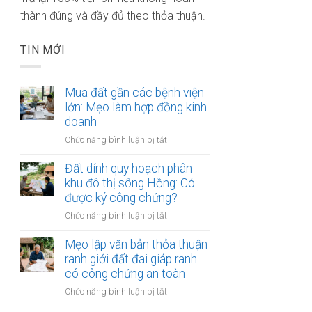
thành đúng và đầy đủ theo thỏa thuận.
TIN MỚI
Mua đất gần các bệnh viện
lớn: Mẹo làm hợp đồng kinh
doanh
ở
Chức năng bình luận bị tắt
Mua
đất
Đất dính quy hoạch phân
gần
khu đô thị sông Hồng: Có
các
được ký công chứng?
bệnh
ở
Chức năng bình luận bị tắt
viện
Đất
lớn:
dính
Mẹo lập văn bản thỏa thuận
Mẹo
quy
ranh giới đất đai giáp ranh
làm
hoạch
có công chứng an toàn
hợp
phân
đồng
ở
Chức năng bình luận bị tắt
khu
kinh
Mẹo
đô
doanh