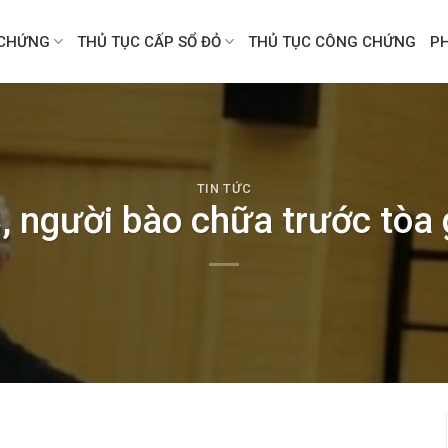
CHỨNG
THỦ TỤC CẤP SỔ ĐỎ
THỦ TỤC CÔNG CHỨNG
P
TIN TỨC
, người bào chữa trước tòa