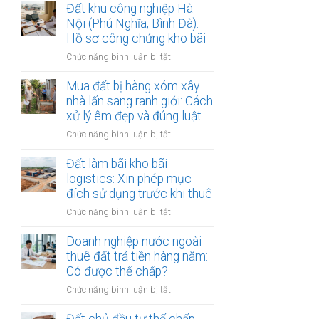
lập
Đất khu công nghiệp Hà
thị
văn
Nội (Phú Nghĩa, Bình Đà):
sông
bản
Hồ sơ công chứng kho bãi
Hồng:
thỏa
Có
ở
Chức năng bình luận bị tắt
thuận
được
Đất
ranh
ký
khu
Mua đất bị hàng xóm xây
giới
công
công
nhà lấn sang ranh giới: Cách
đất
chứng?
nghiệp
xử lý êm đẹp và đúng luật
đai
Hà
giáp
ở
Chức năng bình luận bị tắt
Nội
ranh
Mua
(Phú
có
đất
Đất làm bãi kho bãi
Nghĩa,
công
bị
logistics: Xin phép mục
Bình
chứng
hàng
đích sử dụng trước khi thuê
Đà):
an
xóm
Hồ
toàn
ở
Chức năng bình luận bị tắt
xây
sơ
Đất
nhà
công
làm
Doanh nghiệp nước ngoài
lấn
chứng
bãi
thuê đất trả tiền hàng năm:
sang
kho
kho
Có được thế chấp?
ranh
bãi
bãi
giới:
ở
Chức năng bình luận bị tắt
logistics:
Cách
Doanh
Xin
xử
nghiệp