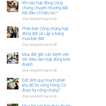
chứng
Khi nào hợp đồng công
đất:
cần
viên
chứng chuyển nhượng đất
Quy
làm?
từ
bắt đầu có hiệu lực?
trình
chối
và
ở
Chức năng bình luận bị tắt
ký
điều
Khi
hợp
kiện
nào
Phân biệt Công chứng hợp
đồng
bắt
hợp
đồng đất và Lập vi bằng
đất:
buộc
đồng
mua bán đất
Những
công
lý
ở
Chức năng bình luận bị tắt
chứng
do
Phân
chuyển
phổ
biệt
Mua đất gần các bệnh viện
nhượng
biến
Công
lớn: Mẹo làm hợp đồng kinh
đất
nhất
chứng
doanh
bắt
hợp
đầu
ở
Chức năng bình luận bị tắt
đồng
có
Mua
đất
hiệu
đất
Đất dính quy hoạch phân
và
lực?
gần
khu đô thị sông Hồng: Có
Lập
các
được ký công chứng?
vi
bệnh
bằng
ở
Chức năng bình luận bị tắt
viện
mua
Đất
lớn:
bán
dính