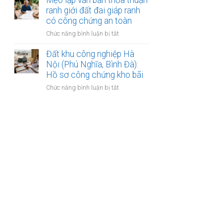
Mẹo lập văn bản thỏa thuận
Mẹo
đất
quy
ranh giới đất đai giáp ranh
làm
hoạch
có công chứng an toàn
hợp
phân
đồng
ở
Chức năng bình luận bị tắt
khu
kinh
Mẹo
đô
doanh
lập
Đất khu công nghiệp Hà
thị
văn
Nội (Phú Nghĩa, Bình Đà):
sông
bản
Hồ sơ công chứng kho bãi
Hồng:
thỏa
Có
ở
Chức năng bình luận bị tắt
thuận
được
Đất
ranh
ký
khu
giới
công
công
đất
chứng?
nghiệp
đai
Hà
giáp
Nội
ranh
(Phú
có
Nghĩa,
công
Bình
chứng
Đà):
an
Hồ
toàn
sơ
công
chứng