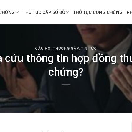
CHỨNG
THỦ TỤC CẤP SỔ ĐỎ
THỦ TỤC CÔNG CHỨNG
P
CÂU HỎI THƯỜNG GẶP
,
TIN TỨC
a cứu thông tin hợp đồng th
chứng?