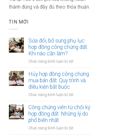
thành đúng và đầy đủ theo thỏa thuận.
TIN MỚI
Sửa đổi, bổ sung phụ lục
hợp đồng công chứng đất:
Khi nào cần làm?
ở
Chức năng bình luận bị tắt
Sửa
đổi,
Hủy hợp đồng công chứng
bổ
mua bán đất: Quy trình và
sung
điều kiện bắt buộc
phụ
ở
Chức năng bình luận bị tắt
lục
Hủy
hợp
hợp
Công chứng viên từ chối ký
đồng
đồng
hợp đồng đất: Những lý do
công
công
phổ biến nhất
chứng
chứng
đất:
ở
Chức năng bình luận bị tắt
mua
Khi
Công
bán
nào