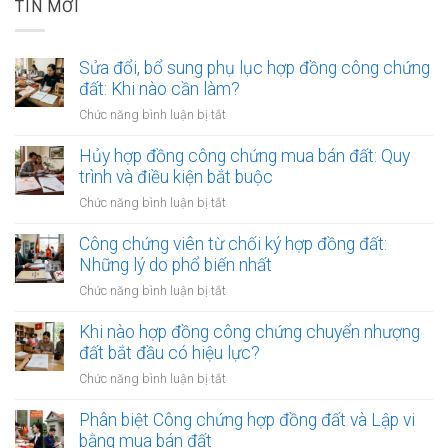
TIN MỚI
Sửa đổi, bổ sung phụ lục hợp đồng công chứng
đất: Khi nào cần làm?
ở
Chức năng bình luận bị tắt
Sửa
đổi,
Hủy hợp đồng công chứng mua bán đất: Quy
bổ
trình và điều kiện bắt buộc
sung
ở
Chức năng bình luận bị tắt
phụ
Hủy
lục
hợp
Công chứng viên từ chối ký hợp đồng đất:
hợp
đồng
Những lý do phổ biến nhất
đồng
công
công
ở
Chức năng bình luận bị tắt
chứng
chứng
Công
mua
đất:
chứng
Khi nào hợp đồng công chứng chuyển nhượng
bán
Khi
viên
đất bắt đầu có hiệu lực?
đất:
nào
từ
Quy
ở
Chức năng bình luận bị tắt
cần
chối
trình
Khi
làm?
ký
và
nào
Phân biệt Công chứng hợp đồng đất và Lập vi
hợp
điều
hợp
bằng mua bán đất
đồng