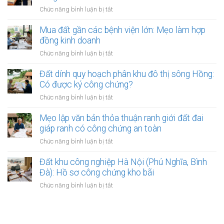
kiện
đồng
đất:
ở
Chức năng bình luận bị tắt
bắt
công
Những
Phân
buộc
chứng
lý
biệt
Mua đất gần các bệnh viện lớn: Mẹo làm hợp
chuyển
do
Công
đồng kinh doanh
nhượng
phổ
chứng
đất
ở
Chức năng bình luận bị tắt
biến
hợp
bắt
Mua
nhất
đồng
đầu
đất
Đất dính quy hoạch phân khu đô thị sông Hồng:
đất
có
gần
Có được ký công chứng?
và
hiệu
các
Lập
ở
Chức năng bình luận bị tắt
lực?
bệnh
vi
Đất
viện
bằng
dính
Mẹo lập văn bản thỏa thuận ranh giới đất đai
lớn:
mua
quy
giáp ranh có công chứng an toàn
Mẹo
bán
hoạch
làm
ở
Chức năng bình luận bị tắt
đất
phân
hợp
Mẹo
khu
đồng
lập
Đất khu công nghiệp Hà Nội (Phú Nghĩa, Bình
đô
kinh
văn
Đà): Hồ sơ công chứng kho bãi
thị
doanh
bản
sông
ở
Chức năng bình luận bị tắt
thỏa
Hồng:
Đất
thuận
Có
khu
ranh
được
công
giới
ký
nghiệp