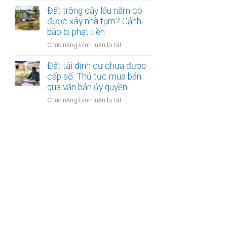
Quy
thửa
cấp
Đất trồng cây lâu năm có
định
cho
được xây nhà tạm? Cảnh
tách
hộ
thửa
báo bị phạt tiền
gia
và
ở
Chức năng bình luận bị tắt
đình
chuyển
Đất
trước
nhượng
trồng
Đất tái định cư chưa được
năm
mới
cây
cấp sổ: Thủ tục mua bán
1993:
nhất
lâu
qua văn bản ủy quyền
Cách
năm
xác
ở
Chức năng bình luận bị tắt
có
định
Đất
được
các
tái
xây
thành
định
nhà
viên
cư
tạm?
có
chưa
Cảnh
quyền
được
báo
cấp
bị
sổ:
phạt
Thủ
tiền
tục
mua
bán
qua