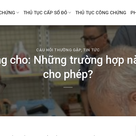
CHỨNG
THỦ TỤC CẤP SỔ ĐỎ
THỦ TỤC CÔNG CHỨNG
P
CÂU HỎI THƯỜNG GẶP
,
TIN TỨC
g cho: Những trường hợp n
cho phép?