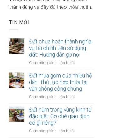
thành đúng và đầy đủ theo thỏa thuận.
TIN MỚI
Đất chưa hoàn thành nghĩa
vụ tài chính tiền sử dụng
đất: Hướng dẫn gỡ nợ
ở
Chức năng bình luận bị tắt
Đất
chưa
Đất mua gom của nhiều hộ
hoàn
dân: Thủ tục hợp thửa tại
thành
văn phòng công chứng
nghĩa
ở
Chức năng bình luận bị tắt
vụ
Đất
tài
mua
Đất nằm trong vùng kinh tế
chính
gom
đặc biệt: Cơ chế giao dịch
tiền
của
có gì riêng?
sử
nhiều
dụng
ở
Chức năng bình luận bị tắt
hộ
đất:
Đất
dân:
Hướng