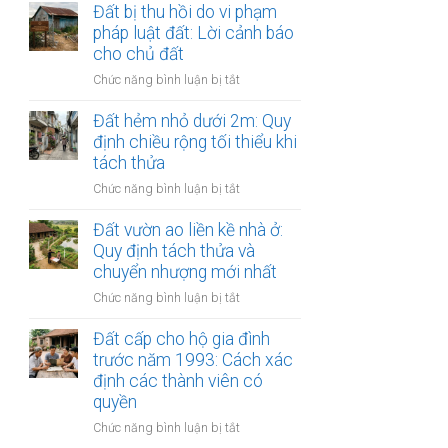
nằm
Đất bị thu hồi do vi phạm
Thủ
dẫn
trong
pháp luật đất: Lời cảnh báo
tục
gỡ
vùng
cho chủ đất
hợp
nợ
kinh
thửa
ở
Chức năng bình luận bị tắt
tế
tại
Đất
đặc
văn
bị
Đất hẻm nhỏ dưới 2m: Quy
biệt:
phòng
thu
định chiều rộng tối thiểu khi
Cơ
công
hồi
tách thửa
chế
chứng
do
giao
ở
Chức năng bình luận bị tắt
vi
dịch
Đất
phạm
có
hẻm
Đất vườn ao liền kề nhà ở:
pháp
gì
nhỏ
Quy định tách thửa và
luật
riêng?
dưới
chuyển nhượng mới nhất
đất:
2m:
Lời
ở
Chức năng bình luận bị tắt
Quy
cảnh
Đất
định
báo
vườn
Đất cấp cho hộ gia đình
chiều
cho
ao
trước năm 1993: Cách xác
rộng
chủ
liền
định các thành viên có
tối
đất
kề
thiểu
quyền
nhà
khi
ở
Chức năng bình luận bị tắt
ở:
tách
Đất