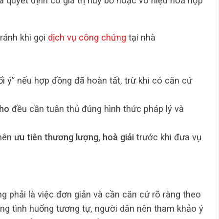
ra quyết định có giá trị huỷ bỏ hoặc vô hiệu hoá hợp
ránh khi gọi
dịch vụ công chứng
tại nhà
i ý” nếu hợp đồng đã hoàn tất, trừ khi có căn cứ
cho
đều cần tuân thủ đúng hình thức pháp lý và
 nên
ưu tiên thương lượng, hoà giải
trước khi đưa vụ
g phải là việc đơn giản và cần căn cứ rõ ràng theo
ong tình huống tương tự, người dân nên tham khảo ý