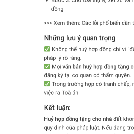
Bước 3: Chờ toà thụ lý, xét xử và 
đồng.
>>> Xem thêm: Các lỗi phổ biến cần t
Những lưu ý quan trọng
Không thể huỷ hợp đồng chỉ vì “đổ
pháp lý rõ ràng.
Mọi
văn bản huỷ hợp đồng tặng 
đăng ký tại cơ quan có thẩm quyền.
Trong trường hợp có tranh chấp,
việc ra Toà án.
Kết luận:
Huỷ hợp đồng tặng cho nhà đất
khôn
quy định của pháp luật. Nếu đang tr