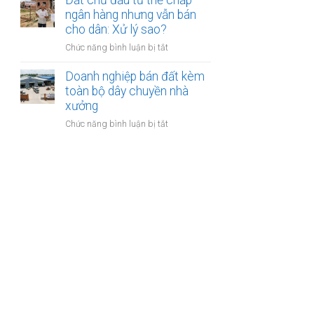
Đất chủ đầu tư thế chấp
phép
lý
nước
ngân hàng nhưng vẫn bán
mục
êm
ngoài
cho dân: Xử lý sao?
đích
đẹp
thuê
sử
và
ở
Chức năng bình luận bị tắt
đất
dụng
đúng
Đất
trả
trước
luật
chủ
Doanh nghiệp bán đất kèm
tiền
khi
đầu
toàn bộ dây chuyền nhà
hàng
thuê
tư
xưởng
năm:
thế
Có
ở
Chức năng bình luận bị tắt
chấp
được
Doanh
ngân
thế
nghiệp
hàng
chấp?
bán
nhưng
đất
vẫn
kèm
bán
toàn
cho
bộ
dân:
dây
Xử
chuyền
lý
nhà
sao?
xưởng