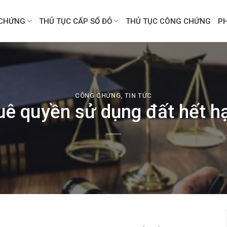
CHỨNG
THỦ TỤC CẤP SỔ ĐỎ
THỦ TỤC CÔNG CHỨNG
P
CÔNG CHỨNG
,
TIN TỨC
ê quyền sử dụng đất hết hạ