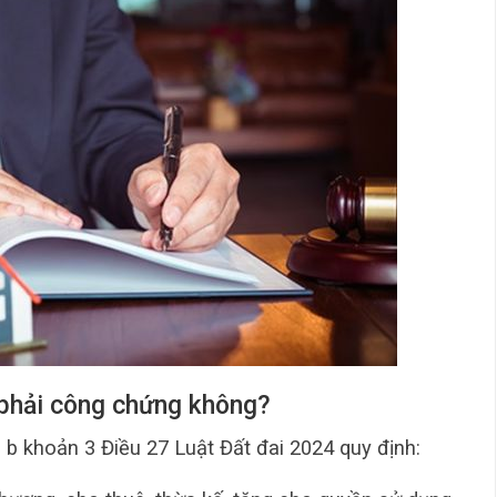
 phải công chứng không?
, b khoản 3 Điều 27 Luật Đất đai 2024 quy định: