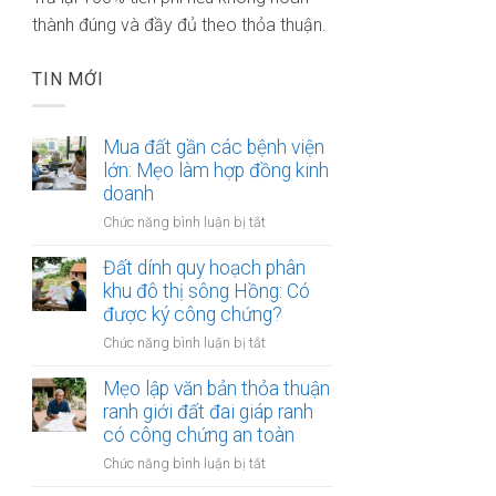
thành đúng và đầy đủ theo thỏa thuận.
TIN MỚI
Mua đất gần các bệnh viện
lớn: Mẹo làm hợp đồng kinh
doanh
ở
Chức năng bình luận bị tắt
Mua
đất
Đất dính quy hoạch phân
gần
khu đô thị sông Hồng: Có
các
được ký công chứng?
bệnh
ở
Chức năng bình luận bị tắt
viện
Đất
lớn:
dính
Mẹo lập văn bản thỏa thuận
Mẹo
quy
ranh giới đất đai giáp ranh
làm
hoạch
có công chứng an toàn
hợp
phân
đồng
ở
Chức năng bình luận bị tắt
khu
kinh
Mẹo
đô
doanh