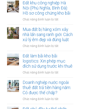
lập
Đất khu công nghiệp Hà
thị
văn
Nội (Phú Nghĩa, Bình Đà):
sông
bản
Hồ sơ công chứng kho bãi
Hồng:
thỏa
Có
ở
Chức năng bình luận bị tắt
thuận
được
Đất
ranh
ký
khu
Mua đất bị hàng xóm xây
giới
công
công
nhà lấn sang ranh giới: Cách
đất
chứng?
nghiệp
xử lý êm đẹp và đúng luật
đai
Hà
giáp
ở
Chức năng bình luận bị tắt
Nội
ranh
Mua
(Phú
có
đất
Đất làm bãi kho bãi
Nghĩa,
công
bị
logistics: Xin phép mục
Bình
chứng
hàng
đích sử dụng trước khi thuê
Đà):
an
xóm
Hồ
toàn
ở
Chức năng bình luận bị tắt
xây
sơ
Đất
nhà
công
làm
Doanh nghiệp nước ngoài
lấn
chứng
bãi
thuê đất trả tiền hàng năm:
sang
kho
kho
Có được thế chấp?
ranh
bãi
bãi
giới:
ở
Chức năng bình luận bị tắt
logistics:
Cách
Doanh
Xin
xử
nghiệp