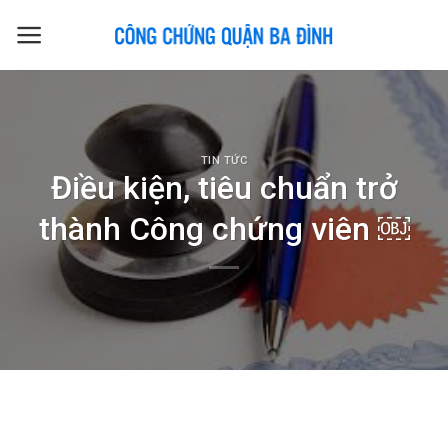
Skip
to
content
TIN TỨC
Điều kiện, tiêu chuẩn trở
thành Công chứng viên ￼