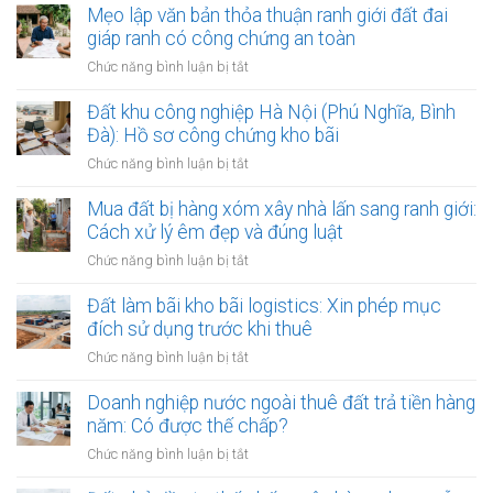
dính
Mẹo lập văn bản thỏa thuận ranh giới đất đai
lớn:
quy
giáp ranh có công chứng an toàn
Mẹo
hoạch
làm
ở
Chức năng bình luận bị tắt
phân
hợp
Mẹo
khu
đồng
lập
Đất khu công nghiệp Hà Nội (Phú Nghĩa, Bình
đô
kinh
văn
Đà): Hồ sơ công chứng kho bãi
thị
doanh
bản
sông
ở
Chức năng bình luận bị tắt
thỏa
Hồng:
Đất
thuận
Có
khu
Mua đất bị hàng xóm xây nhà lấn sang ranh giới:
ranh
được
công
Cách xử lý êm đẹp và đúng luật
giới
ký
nghiệp
đất
ở
Chức năng bình luận bị tắt
công
Hà
đai
Mua
chứng?
Nội
giáp
đất
Đất làm bãi kho bãi logistics: Xin phép mục
(Phú
ranh
bị
đích sử dụng trước khi thuê
Nghĩa,
có
hàng
Bình
ở
Chức năng bình luận bị tắt
công
xóm
Đà):
Đất
chứng
xây
Hồ
làm
Doanh nghiệp nước ngoài thuê đất trả tiền hàng
an
nhà
sơ
bãi
toàn
năm: Có được thế chấp?
lấn
công
kho
sang
ở
Chức năng bình luận bị tắt
chứng
bãi
ranh
Doanh
kho
logistics:
giới: