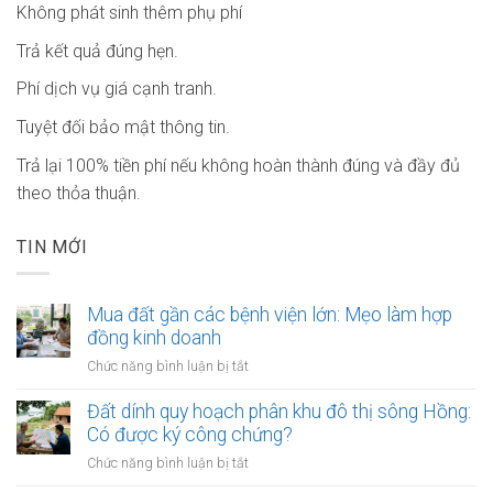
Không phát sinh thêm phụ phí
Trả kết quả đúng hẹn.
Phí dịch vụ giá cạnh tranh.
Tuyệt đối bảo mật thông tin.
Trả lại 100% tiền phí nếu không hoàn thành đúng và đầy đủ
theo thỏa thuận.
TIN MỚI
Mua đất gần các bệnh viện lớn: Mẹo làm hợp
đồng kinh doanh
ở
Chức năng bình luận bị tắt
Mua
đất
Đất dính quy hoạch phân khu đô thị sông Hồng:
gần
Có được ký công chứng?
các
ở
Chức năng bình luận bị tắt
bệnh
Đất
viện