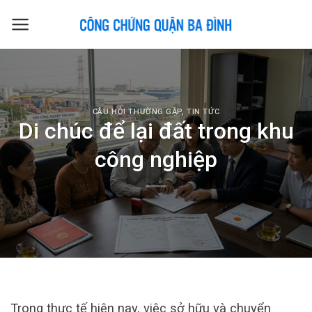
Skip
to
content
CÂU HỎI THƯỜNG GẶP
,
TIN TỨC
Di chúc để lại đất trong khu
công nghiệp
Trong thực tế hiện nay, việc sở hữu và chuyển