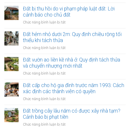
sử
Đất
hộ
dụng
nằm
Đất bị thu hồi do vi phạm pháp luật đất: Lời
dân:
đất:
trong
cảnh báo cho chủ đất
Thủ
Hướng
vùng
tục
ở
Chức năng bình luận bị tắt
dẫn
kinh
hợp
Đất
gỡ
tế
thửa
bị
Đất hẻm nhỏ dưới 2m: Quy định chiều rộng tối
nợ
đặc
tại
thu
thiểu khi tách thửa
biệt:
văn
hồi
Cơ
ở
Chức năng bình luận bị tắt
phòng
do
chế
Đất
công
vi
giao
hẻm
Đất vườn ao liền kề nhà ở: Quy định tách thửa
chứng
phạm
dịch
nhỏ
và chuyển nhượng mới nhất
pháp
có
dưới
luật
ở
Chức năng bình luận bị tắt
gì
2m:
đất:
Đất
riêng?
Quy
Lời
vườn
Đất cấp cho hộ gia đình trước năm 1993: Cách
định
cảnh
ao
xác định các thành viên có quyền
chiều
báo
liền
rộng
ở
Chức năng bình luận bị tắt
cho
kề
tối
Đất
chủ
nhà
thiểu
cấp
Đất trồng cây lâu năm có được xây nhà tạm?
đất
ở:
khi
cho
Cảnh báo bị phạt tiền
Quy
tách
hộ
định
ở
Chức năng bình luận bị tắt
thửa
gia
tách
Đất