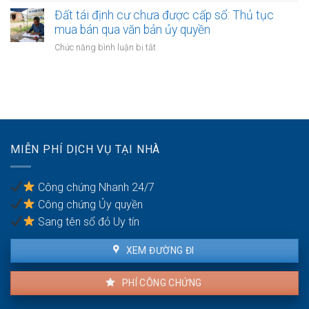
đình
thửa
trồng
Đất tái định cư chưa được cấp sổ: Thủ tục
trước
và
cây
mua bán qua văn bản ủy quyền
năm
chuyển
lâu
1993:
ở
Chức năng bình luận bị tắt
nhượng
năm
Cách
Đất
mới
có
xác
tái
nhất
được
định
định
xây
các
cư
nhà
thành
chưa
tạm?
viên
được
Cảnh
có
cấp
báo
MIỄN PHÍ DỊCH VỤ TẠI NHÀ
quyền
sổ:
bị
Thủ
phạt
tục
tiền
Công chứng Nhanh 24/7
mua
Công chứng Ủy quyền
bán
qua
Sang tên sổ đỏ Uy tín
văn
bản
XEM ĐƯỜNG ĐI
ủy
quyền
PHÍ CÔNG CHỨNG