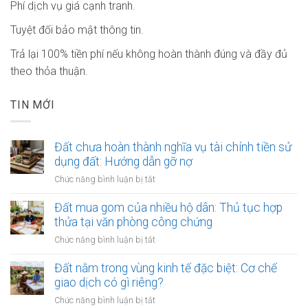
Phí dịch vụ giá cạnh tranh.
Tuyệt đối bảo mật thông tin.
Trả lại 100% tiền phí nếu không hoàn thành đúng và đầy đủ
theo thỏa thuận.
TIN MỚI
Đất chưa hoàn thành nghĩa vụ tài chính tiền sử
dụng đất: Hướng dẫn gỡ nợ
ở
Chức năng bình luận bị tắt
Đất
chưa
Đất mua gom của nhiều hộ dân: Thủ tục hợp
hoàn
thửa tại văn phòng công chứng
thành
ở
Chức năng bình luận bị tắt
nghĩa
Đất
vụ
mua
Đất nằm trong vùng kinh tế đặc biệt: Cơ chế
tài
gom
giao dịch có gì riêng?
chính
của
tiền
ở
Chức năng bình luận bị tắt
nhiều